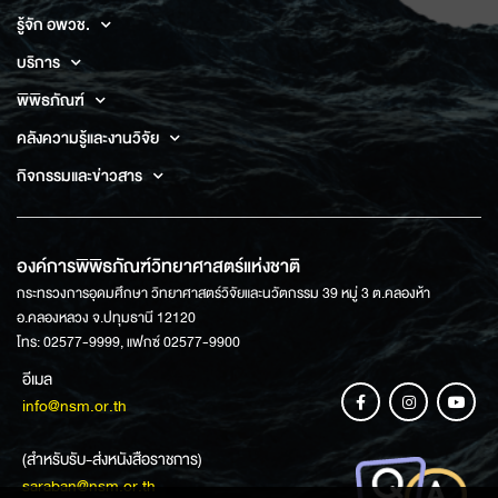
รู้จัก อพวช.
บริการ
พิพิธภัณฑ์
คลังความรู้และงานวิจัย
กิจกรรมและข่าวสาร
องค์การพิพิธภัณฑ์วิทยาศาสตร์แห่งชาติ
กระทรวงการอุดมศึกษา วิทยาศาสตร์วิจัยและนวัตกรรม 39 หมู่ 3 ต.คลองห้า
อ.คลองหลวง จ.ปทุมธานี 12120
โทร: 02577-9999, แฟกซ์ 02577-9900
อีเมล
info@nsm.or.th
(สำหรับรับ-ส่งหนังสือราชการ)
saraban@nsm.or.th