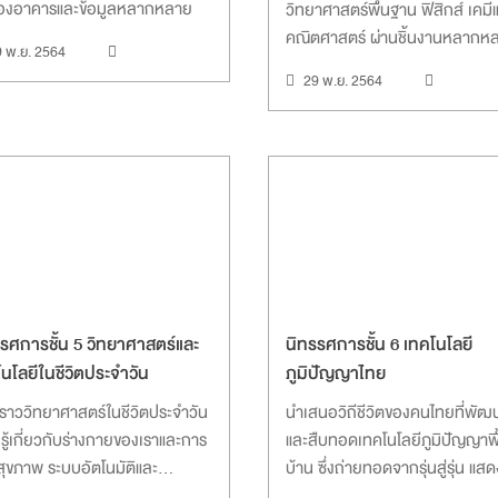
องอาคารและข้อมูลหลากหลาย
วิทยาศาสตร์พื้นฐาน ฟิสิกส์ เคมี
คณิตศาสตร์ ผ่านชิ้นงานหลากหล
9 พ.ย. 2564
ล้วนส่งเสริมให้เกิดความสนใจใคร่
29 พ.ย. 2564
ทดลอง และเรียนรู้ด้วยตนเอง
รศการชั้น 5 วิทยาศาสตร์และ
นิทรรศการชั้น 6 เทคโนโลยี
นโลยีในชีวิตประจำวัน
ภูมิปัญญาไทย
องราววิทยาศาสตร์ในชีวิตประจำวัน
นำเสนอวิถีชีวิตของคนไทยที่พัฒ
นรู้เกี่ยวกับร่างกายของเราและการ
และสืบทอดเทคโนโลยีภูมิปัญญาพื
สุขภาพ ระบบอัตโนมัติและ
บ้าน ซึ่งถ่ายทอดจากรุ่นสู่รุ่น แสด
าการหุ่นยนต์ ประวัติและ
เห็นถึงความสามารถของคนไทยที