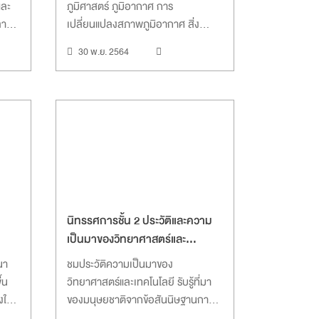
และ
ภูมิศาสตร์ ภูมิอากาศ การ
ายที่
เปลี่ยนแปลงสภาพภูมิอากาศ สิ่ง
ก่อสร้างและโครงสร้าง ธรณีวิทยา
30 พ.ย. 2564
เทคโนโลยีดาวเทียม และ นิทรรศการ
วิถีเกษตรแห่งความสุข
นิทรรศการชั้น 2 ประวัติและความ
เป็นมาของวิทยาศาสตร์และ
เทคโนโลยี
นา
ชมประวัติความเป็นมาของ
้น
วิทยาศาสตร์และเทคโนโลยี รับรู้ที่มา
งให้
ของมนุษยชาติจากข้อสันนิษฐานการ
่
กำเนิดมนุษย์บนโลกนี้และตื่นตาตื่นใจ