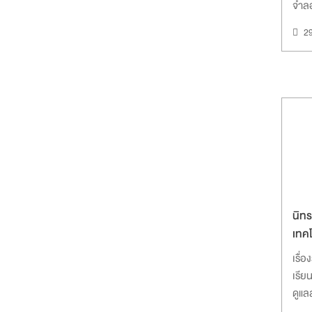
จำล
2
นิทร
เทคโ
เรื่
เรีย
ดูแล
วิทย