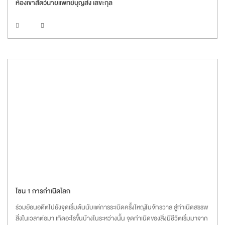
ห้องเขาสัตว์นายแพทย์บุญส่ง เลขะกุล
โซน 1 การกำเนิดโลก
ร่วมย้อนอดีตไปยังจุดเริ่มต้นนับแต่การระเบิดครั้งใหญ่ในจักรวาล สู่กำเนิดสรรพ
สิ่งในเวลาต่อมา เกิดอะไรขึ้นบ้างในระหว่างนั้น จุดกำเนิดของสิ่งมีชีวิตเริ่มมาจาก