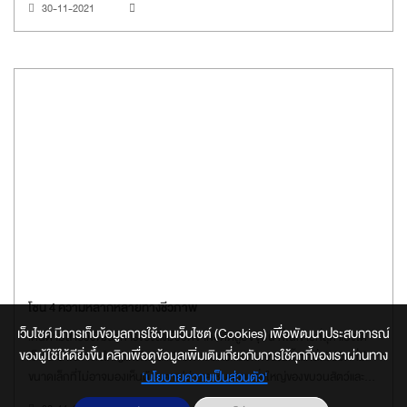
30-11-2021
โซน 4 ความหลากหลายทางชีวภาพ
เว็บไซค์ มีการเก็บข้อมูลการใช้งานเว็บไซต์ (Cookies) เพื่อพัฒนาประสบการณ์
เดินตามสายวิวัฒนาการของสิ่งมีชีวิตจากอดีตสู่ปัจจุบัน ที่ในท้ายที่สุด แบ่งได้
ของผู้ใช้ให้ดียิ่งขึ้น คลิกเพื่อดูข้อมูลเพิ่มเติมเกี่ยวกับการใช้คุกกี้ของเราผ่านทาง
เป็น 5 อาณาจักรใหญ่แห่งโลกสิ่งมีชีวิต พบความมหัศจรรย์ตั้งแต่สิ่งมีชีวิตที่มี
‘นโยบายความเป็นส่วนตัว'
ขนาดเล็กที่ไม่อาจมองเห็นด้วยตาเปล่า และชมความยิ่งใหญ่ของขบวนสัตว์และพืช
นานาชนิดที่จำลองได้ราวกับมีชีวิต