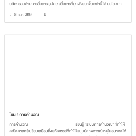
นวัตกรรมด้านการสื่อสาร อุปกรณ์สื่อสารที่ถูกพัฒนาขึ้นเหล่านี้ได้ ย่อโลกการ
สื่อสารให้เล็กลงและมีคุณภาพมากขึ้นทั้งภาพและเสียง จนอาจกล่าวได้ว่าในยุคนี้
01 ธ.ค. 2564
ระยะทางอาจเป็นเพียงอุปสรรคเล็ก ๆ ด้านการสื่อสารเท่านั้น
โซน 4 การคำนวณ
การคำนวณ เรียนรู้ “ระบบการคำนวณ” ที่ทำให้
คณิตศาสตร์เปรียบเสมือนสิ่งมหัศจรรย์ที่ทำให้มนุษย์คาดการณ์เหตุในอนาคตได้