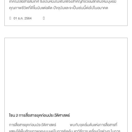
เทคโนโลยีสารสนเทศ ซึ่งเป็นหนึ่งในฟันเฟืองสำคัญที่ช่วยผลักดันให้มนุษย์มี
คุณภาพชีวิตที่ดีขึ้นนับแต่อดีต ปัจจุบันและจะเป็นเช่นนี้ต่อไปในอนาคต
01 ธ.ค. 2564
โซน 2 การสื่อสารยุคก่อนประวัติศาสตร์
การสื่อสารยุคก่อนประวัติศาสตร์ พบกับจุดเริ่มต้นแห่งการสื่อสารที่
แสดงให้เห็นศักยภาพของมนุษย์ในการคิดค้น หาวิธีการ เครื่องมือต่างๆ ในการ