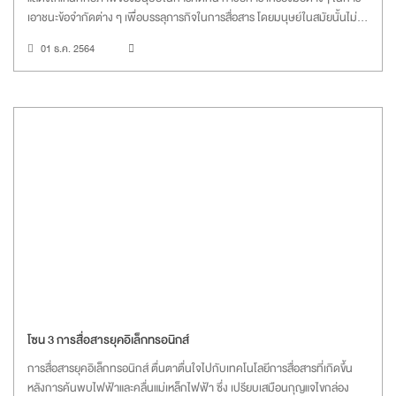
เอาชนะข้อจำกัดต่าง ๆ เพื่อบรรลุภารกิจในการสื่อสาร โดยมนุษย์ในสมัยนั้นไม่
อาจรู้ได้ว่า สิ่งที่คิดค้นนั้น ได้กลายเป็นก้าวแรกสู่เทคโนโลยีสารสนเทศที่ช่วย
01 ธ.ค. 2564
เปลี่ยนโลกถัดจากนี้ไปแบบก้าวกระโดด
โซน 3 การสื่อสารยุคอิเล็กทรอนิกส์
การสื่อสารยุคอิเล็กทรอนิกส์ ตื่นตาตื่นใจไปกับเทคโนโลยีการสื่อสารที่เกิดขึ้น
หลังการค้นพบไฟฟ้าและคลื่นแม่เหล็กไฟฟ้า ซึ่ง เปรียบเสมือนกุญแจไขกล่อง