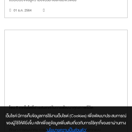
01 ธ.ค. 2564
โซน 6 เทคโนโลยีสารสนเทศกับการพัฒนาคุณภาพชีวิต
เว็บไซค์ มีการเก็บข้อมูลการใช้งานเว็บไซต์ (Cookies) เพื่อพัฒนาประสบการณ์
เทคโนโลยีสารสนเทศกับการพัฒนาคุณภาพชีวิต รู้จักประโยชน์ของเทคโนโลยี
ของผู้ใช้ให้ดียิ่งขึ้น คลิกเพื่อดูข้อมูลเพิ่มเติมเกี่ยวกับการใช้คุกกี้ของเราผ่านทาง
สารสนเทศต่อชีวิตมนุษย์ในด้านต่าง ๆ ที่เราอาจคาดไม่ถึง ทั้งการแพทย์ การ
‘นโยบายความเป็นส่วนตัว'
ศึกษา การคมนาคม การสื่อสาร ผ่านชิ้นงานสื่อประสมหลากแบบ