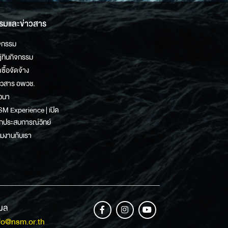
รมและข่าวสาร
จกรรม
ิทินกิจกรรม
ดซื้อจัดจ้าง
าวสาร อพวช.
วนา
M Experience | เปิด
กประสบการณ์วิทย์
วมงานกับเรา
เมล
fo@nsm.or.th