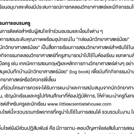
เรียนอนุบาลจะต้องมีประสบการณ์การทดลองวิทยาศาสตร์และมีกิจกรรมในช
รมการอบรมครู
งการติดต่อสำหรับผู้สนใจเข้าร่วมอบรมและเงื่อนไขต่าง ๆ
มือการสอนระดับคุณภาพพร้อมอุปกรณ์ใน “กล่องนักวิทยาศาสตร์น้อย”
นักวิทยาศาสตร์น้อย” เป็นสื่อการเรียนการสอนวิทยาศาสตร์สำหรับใช้ใ
กิจกรรมทดลองวิทยาศาสตร์ที่ครูสามารถนำไปใช้ในห้องเรียน แยกตาม
มือครู เช่น เทคนิคการสอนทฤษฎีและหลักการทางวิทยาศาสตร์ต่างๆ อย่า
ุดบันทึกบ้านนักวิทยาศาสตร์น้อย” (log book) เพื่อบันทึกกิจกรรมบ้าน
วิทยาศาสตร์หรือวิศวกรพี่เลี้ยง
ยนที่ร่วมโครงการควรจะได้รับการแนะนำและการสนับสนุนจากนักวิทยาศาสตร
ยน, เชิญนักเรียนและครูไปทัศนศึกษาที่ห้องปฏิบัติการ, ให้คำแนะนำครูถึ
บไซต์สำหรับครูและนักเรียน www.littlescientistshouse.com
บไซต์นี้จะรวบรวมทรัพยากรที่ครูนำไปใช้ในการสอนได้ รวบรวมใบงาน ใบก
็บไซต์ยังมีส่วนปฏิสัมพันธ์ คือ มีการถาม-ตอบปัญหาข้อสงสัยในการส