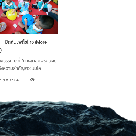
 – มิลค์...พลิ้วไหว (More
)
วงรัชกาลที่ 9 ทรงทอดพระเนตร
นถึงความสำคัญของนมโค
1 ธ.ค. 2564