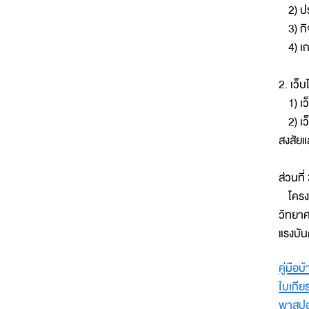
2) ประ
3) กิ
4) เกม
2. เว็
1) เว็
2) เว
สงสัยแ
ส่วนที
โครงกา
วิทยาศ
แรงบัน
คู่มือ
ใบเกีย
พาสปอ