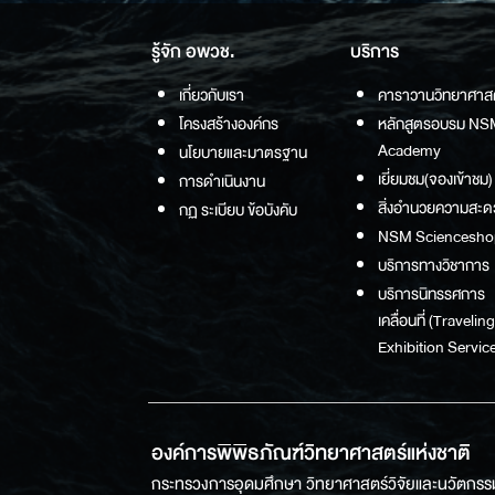
รู้จัก อพวช.
บริการ
เกี่ยวกับเรา
คาราวานวิทยาศาส
โครงสร้างองค์กร
หลักสูตรอบรม NS
Academy
นโยบายและมาตรฐาน
เยี่ยมชม(จองเข้าชม)
การดำเนินงาน
สิ่งอำนวยความสะด
กฏ ระเบียบ ข้อบังคับ
NSM Sciencesho
บริการทางวิชาการ
บริการนิทรรศการ
เคลื่อนที่ (Traveling
Exhibition Service
องค์การพิพิธภัณฑ์วิทยาศาสตร์แห่งชาติ
กระทรวงการอุดมศึกษา วิทยาศาสตร์วิจัยและนวัตกรร