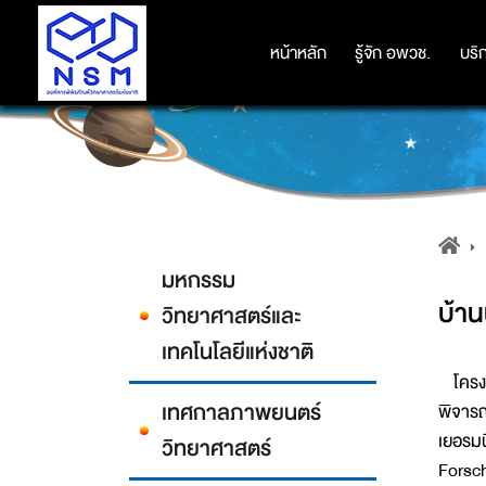
หน้าหลัก
หน้าหลัก
รู้จัก อพวช.
รู้จัก อพวช.
บริ
บริ
มหกรรม
บ้าน
วิทยาศาสตร์และ
เทคโนโลยีแห่งชาติ
โครงก
เทศกาลภาพยนตร์
พิจารณ
เยอรมน
วิทยาศาสตร์
Forsc