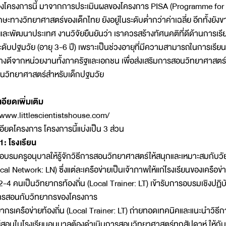
ของโครงการนี้ มาจากการประเมินผลของโครงการ PISA (Programme for
ทักษะทางวิทยาศาสตร์ของเด็กไทย ยังอยู่ในระดับต่ำกว่าค่าเฉลี่ย อีกทั้งย
นและพัฒนาประเทศ งานวิจัยยืนยันว่า เราควรสร้างทัศนคติที่ดีด้านการเร
่ระดับปฐมวัย (อายุ 3-6 ปี) เพราะเป็นช่วงอายุที่มีความสามารถในการเรีย
่างดีจากหน่วยงานทั้งภาครัฐและเอกชน เพื่อส่งเสริมการสอนวิทยาศาสต
นวิทยาศาสตร์สำหรับเด็กปฐมวัย
อียดเพิ่มเติม
/www.littlescientistshouse.com/
อียดโครงการ โครงการนี้แบ่งเป็น 3 ส่วน
 1: โรงเรียน
อบรมครูอนุบาลให้รู้จักวิธีการสอนวิทยาศาสตร์ให้สนุกและเหมาะสมกับวั
Local Network: LN) ซึ่งแต่ละเครือข่ายเป็นเจ้าภาพให้แก่โรงเรียนของเคร
 2-4 คนเป็นวิทยากรท้องถิ่น (Local Trainer: LT) เข้ารับการอบรมเชิงปฏิ
อการสอนกับวิทยากรของโครงการ
ยากรเครือข่ายท้องถิ่น (Local Trainer: LT) ถ่ายทอดเทคนิคและแนะนำวิธ
ผู้สอนในโรงเรียนอนุบาลต้องดำเนินการสอนวิทยาศาสตร์ทุกสัปดาห์ ให้กับ