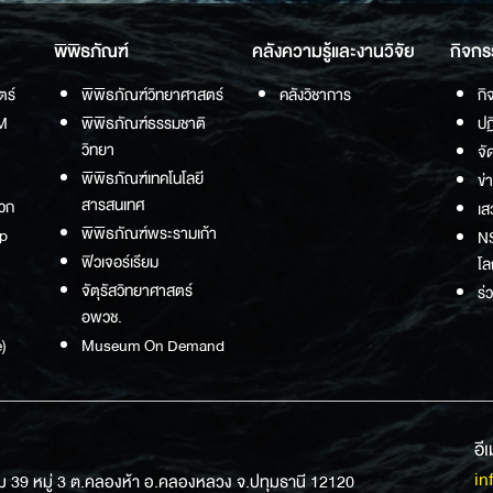
พิพิธภัณฑ์
คลังความรู้และงานวิจัย
กิจกร
ตร์
พิพิธภัณฑ์วิทยาศาสตร์
คลังวิชาการ
กิ
M
พิพิธภัณฑ์ธรรมชาติ
ปฏ
วิทยา
จั
พิพิธภัณฑ์เทคโนโลยี
ข่
สารสนเทศ
วก
เส
พิพิธภัณฑ์พระรามเก้า
p
NS
ฟิวเจอร์เรียม
โล
จัตุรัสวิทยาศาสตร์
ร่
อพวช.
)
Museum On Demand
อี
in
ม 39 หมู่ 3 ต.คลองห้า อ.คลองหลวง จ.ปทุมธานี 12120