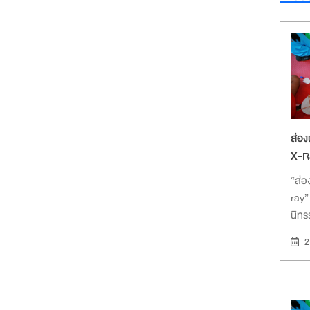
ส่อง
X-R
“ส่อ
ray”
นิทร
ลักษ
2
มาสำ
ลักษ