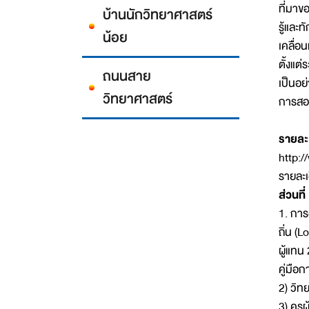
ที่มา
บ้านนักวิทยาศาสตร์
รู้และ
น้อย
เคลื่อ
ตั้งแต
ถนนสาย
เป็นอย
วิทยาศาสตร์
การสอ
รายละเ
http:/
รายละเ
ส่วนที่
1. การ
ถิ่น (
ผู้แทน
คู่มื
2) วิท
3) ครู