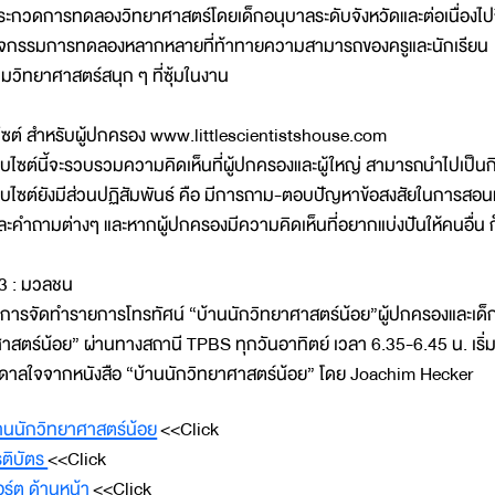
กวดการทดลองวิทยาศาสตร์โดยเด็กอนุบาลระดับจังหวัดและต่อเนื่องไป
จกรรมการทดลองหลากหลายที่ท้าทายความสามารถของครูและนักเรียน
วิทยาศาสตร์สนุก ๆ ที่ซุ้มในงาน
บไซต์ สำหรับผู้ปกครอง www.littlescientistshouse.com
บไซต์นี้จะรวบรวมความคิดเห็นที่ผู้ปกครองและผู้ใหญ่ สามารถนำไปเป็นก
็บไซต์ยังมีส่วนปฏิสัมพันธ์ คือ มีการถาม-ตอบปัญหาข้อสงสัยในการส
ละคำถามต่างๆ และหากผู้ปกครองมีความคิดเห็นที่อยากแบ่งปันให้คนอื่น ก็
่ 3 : มวลชน
รจัดทำรายการโทรทัศน์ “บ้านนักวิทยาศาสตร์น้อย”ผู้ปกครองและเด็กๆ 
าสตร์น้อย” ผ่านทางสถานี TPBS ทุกวันอาทิตย์ เวลา 6.35-6.45 น. เริ
ดาลใจจากหนังสือ “บ้านนักวิทยาศาสตร์น้อย” โดย Joachim Hecker
บ้านนักวิทยาศาสตร์น้อย
<<Click
รติบัตร
<<Click
ร์ต ด้านหน้า
<<Click