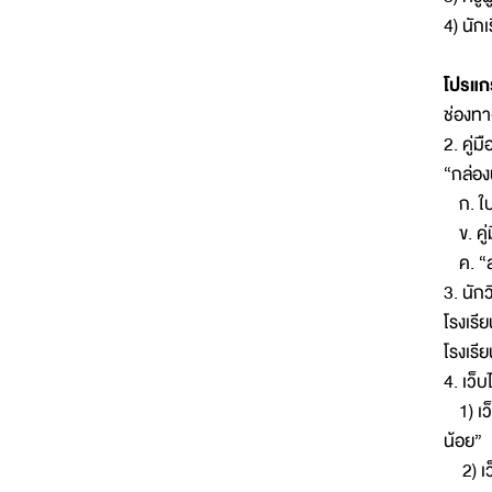
4) นัก
โปรแก
ช่องทา
2. คู่
“กล่อง
ก. ใบ
ข. คู่
ค. “สม
3. นัก
โรงเรี
โรงเรี
4. เว็
1) เว็
น้อย”
2) เว