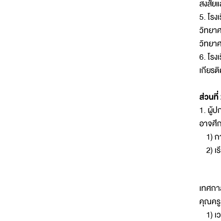
สงสัยแ
5. โรง
วิทยาศ
วิทยาศ
6. โรง
เกียรต
ส่วนที
1. ผู้
อาจศึก
1) กา
2) เรี
เทศกาล
คุณครู 
1) เว