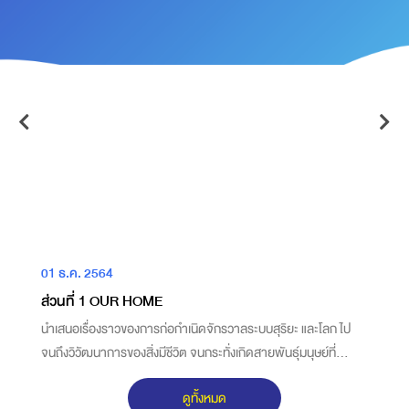
01 ธ.ค. 2564
0
ส่วนที่ 1 OUR HOME
ส
นำเสนอเรื่องราวของการก่อกำเนิดจักรวาลระบบสุริยะ และโลก ไป
OUR LIFE 
จนถึงวิวัฒนาการของสิ่งมีชีวิต จนกระทั่งเกิดสายพันธุ์มนุษย์ที่
ม
็น
สามารถปรับตัวเข้ากับสภาพแวดล้อมที่แตกต่างกันในพื้นที่ต่างๆ
T
ดูทั้งหมด
ร
ของโลก
อ