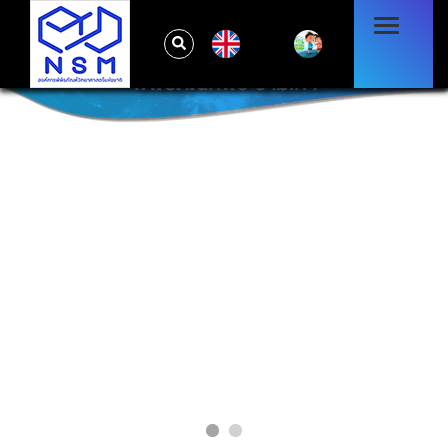
EN
พิพิธภัณฑ์พระรามเก้า