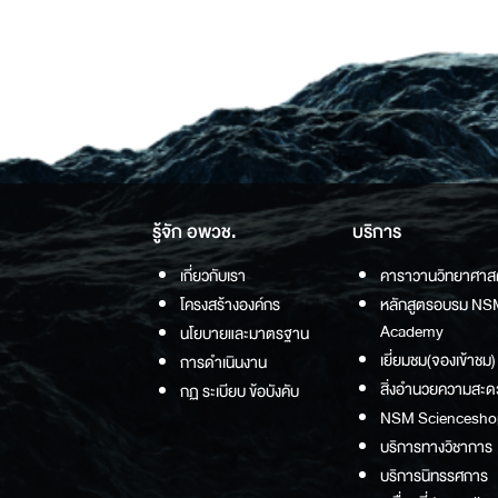
รู้จัก อพวช.
บริการ
เกี่ยวกับเรา
คาราวานวิทยาศาส
โครงสร้างองค์กร
หลักสูตรอบรม NS
Academy
นโยบายและมาตรฐาน
เยี่ยมชม(จองเข้าชม)
การดำเนินงาน
สิ่งอำนวยความสะด
กฏ ระเบียบ ข้อบังคับ
NSM Sciencesho
บริการทางวิชาการ
บริการนิทรรศการ