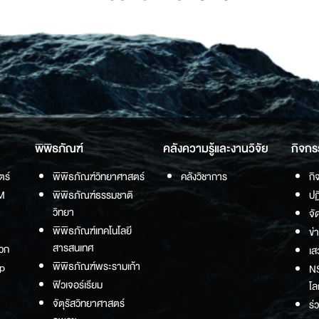
พิพิธภัณฑ์
คลังความรู้และงานวิจัย
กิจกร
ตร์
พิพิธภัณฑ์วิทยาศาสตร์
คลังวิชาการ
กิ
M
พิพิธภัณฑ์ธรรมชาติ
ปฏ
วิทยา
จั
พิพิธภัณฑ์เทคโนโลยี
ข่
สารสนเทศ
วก
เส
พิพิธภัณฑ์พระรามเก้า
p
NS
ฟิวเจอร์เรียม
โล
จัตุรัสวิทยาศาสตร์
ร่