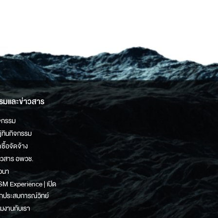
รมและข่าวสาร
จกรรม
ิทินกิจกรรม
ดซื้อจัดจ้าง
าวสาร อพวช.
วนา
M Experience | เปิด
กประสบการณ์วิทย์
วมงานกับเรา