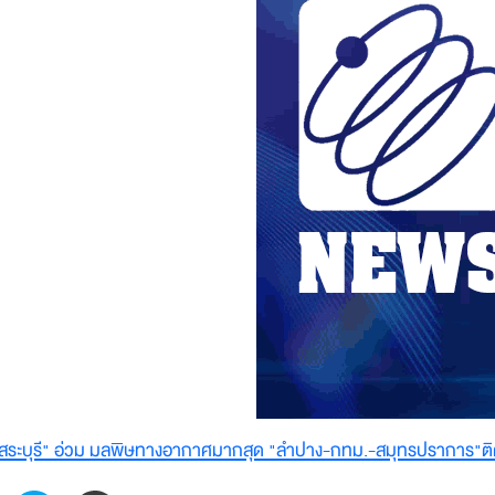
สระบุรี" อ่วม มลพิษทางอากาศมากสุด "ลำปาง-กทม.-สมุทรปราการ"ติด