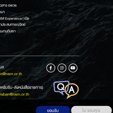
าวสาร อพวช.
วนา
M Experience | เปิด
กประสบการณ์วิทย์
วมงานกับเรา
เมล
fo@nsm.or.th
ำหรับรับ-ส่งหนังสือราชการ)
raban@nsm.or.th
ช่องทางการสอบถามข้อมูล
ยอมรับ
ไม่ ขอบคุณ