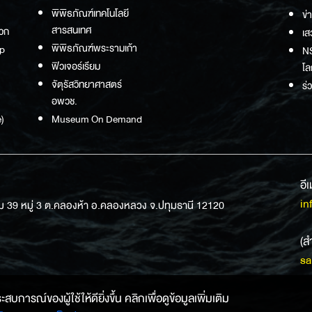
พิพิธภัณฑ์เทคโนโลยี
ข่
สารสนเทศ
วก
เส
พิพิธภัณฑ์พระรามเก้า
p
NS
ฟิวเจอร์เรียม
โล
จัตุรัสวิทยาศาสตร์
ร่
อพวช.
)
Museum On Demand
อี
in
ม 39 หมู่ 3 ต.คลองห้า อ.คลองหลวง จ.ปทุมธานี 12120
(ส
sa
การณ์ของผู้ใช้ให้ดียิ่งขึ้น คลิกเพื่อดูข้อมูลเพิ่มเติม