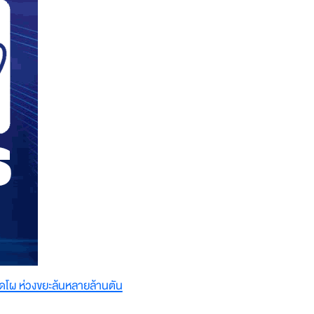
โผ ห่วงขยะล้นหลายล้านตัน