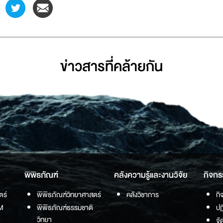
ข่าวสารที่่คล้ายกัน
พิพิธภัณฑ์
คลังความรู้และงานวิจัย
กิจกร
ตร์
พิพิธภัณฑ์วิทยาศาสตร์
คลังวิชาการ
กิ
M
พิพิธภัณฑ์ธรรมชาติ
ปฏ
วิทยา
จั