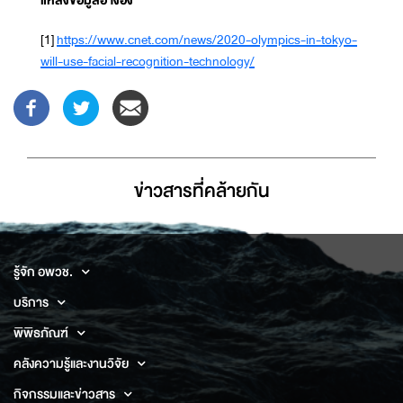
แหล่งข้อมูลอ้างอิง
[1]
https://www.cnet.com/news/2020-olympics-in-tokyo-
will-use-facial-recognition-technology/
ข่าวสารที่่คล้ายกัน
รู้จัก อพวช.
บริการ
พิพิธภัณฑ์
คลังความรู้และงานวิจัย
กิจกรรมและข่าวสาร