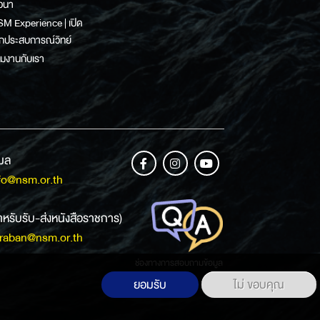
วนา
M Experience | เปิด
กประสบการณ์วิทย์
วมงานกับเรา
เมล
fo@nsm.or.th
ำหรับรับ-ส่งหนังสือราชการ)
raban@nsm.or.th
ช่องทางการสอบถามข้อมูล
ยอมรับ
ไม่ ขอบคุณ