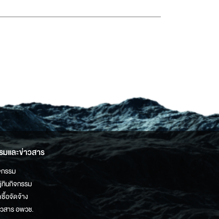
รมและข่าวสาร
จกรรม
ิทินกิจกรรม
ดซื้อจัดจ้าง
าวสาร อพวช.