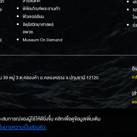
สารสนเทศ
วก
เส
พิพิธภัณฑ์พระรามเก้า
p
NS
ฟิวเจอร์เรียม
โล
จัตุรัสวิทยาศาสตร์
ร่
อพวช.
)
Museum On Demand
อี
in
ม 39 หมู่ 3 ต.คลองห้า อ.คลองหลวง จ.ปทุมธานี 12120
(ส
sa
การณ์ของผู้ใช้ให้ดียิ่งขึ้น คลิกเพื่อดูข้อมูลเพิ่มเติม
โยบายความเป็นส่วนตัว'