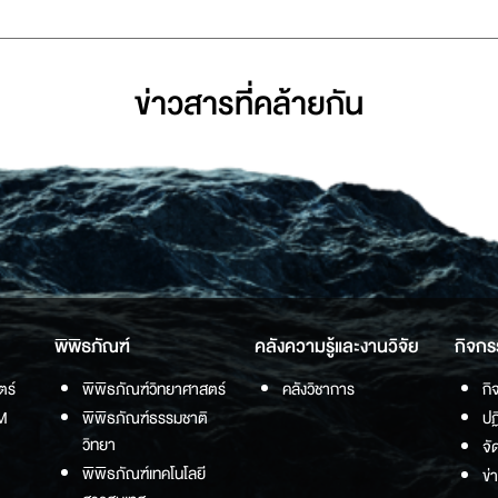
ข่าวสารที่่คล้ายกัน
พิพิธภัณฑ์
คลังความรู้และงานวิจัย
กิจกร
ตร์
พิพิธภัณฑ์วิทยาศาสตร์
คลังวิชาการ
กิ
M
พิพิธภัณฑ์ธรรมชาติ
ปฏ
วิทยา
จั
พิพิธภัณฑ์เทคโนโลยี
ข่