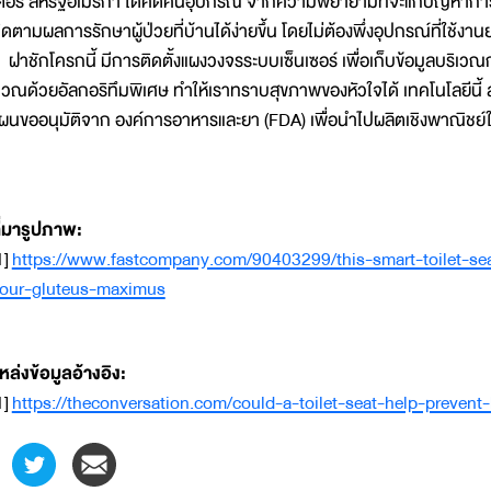
ตอร์ สหรัฐอเมริกา ได้คิดค้นอุปกรณ์ จากความพยายามที่จะแก้ปัญหาก
ิดตามผลการรักษาผู้ป่วยที่บ้านได้ง่ายขึ้น โดยไม่ต้องพึ่งอุปกรณ์ที่ใช้งา
าชักโครกนี้ มีการติดตั้งแผงวงจรระบบเซ็นเซอร์ เพื่อเก็บข้อมูลบริเว
วณด้วยอัลกอริทึมพิเศษ ทำให้เราทราบสุขภาพของหัวใจได้ เทคโนโลยีนี้
ผนขออนุมัติจาก องค์การอาหารและยา (FDA) เพื่อนำไปผลิตเชิงพาณิชย์ใน
ี่มารูปภาพ:
1]
https://www.fastcompany.com/90403299/this-smart-toilet-sea
our-gluteus-maximus
หล่งข้อมูลอ้างอิง:
1]
https://theconversation.com/could-a-toilet-seat-help-preven