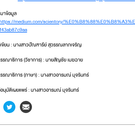
ี่มาข้อมูล
https://medium.com/scientory/%E0%B8%88%E0
f43ab87c9aa
ู้เขียน : นางสาวปัณฑารีย์ สุวรรณลาภเจริญ
รรณาธิการ (วิชาการ) : นายสัญชัย เมฆฉาย
รรณาธิการ (ภาษา) : นางสาวอารมณ์ มุจรินทร์
ู้อนุมัติเผยแพร่ : นางสาวอารมณ์ มุจรินทร์