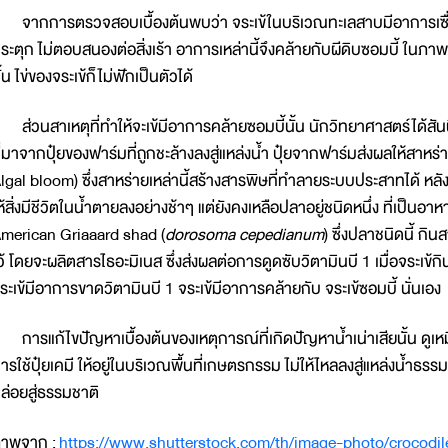
ากการตรวจสอบเบื้องต้นพบว่า จระเข้ในบริเวณทะเลสาบมีอาการเซื่องซึ
ระตุก ไม่ตอบสนองต่อสิ่งเร้า อาการเหล่านี้จึงคล้ายกับผีดิบซอมบี้ ในภา
ั้น ไข่ของจระเข้ก็ไม่ฟักเป็นตัวได้
่วนสาเหตุที่ทำให้จะเข้มีอาการคล้ายซอมบี้นั้น นักวิทยาศาสตร์ได้สันนิ
ี่มาจากปุ๋ยของฟาร์มที่ถูกชะล้างลงสู่แหล่งน้ำ ปุ๋ยจากฟาร์มส่งผลให้สาหร
lgal bloom) ซึ่งสาหร่ายเหล่านี้สร้างสารพิษที่ทำลายระบบประสาทได้ หล
ห้สิ่งมีชีวิตในน้ำตายลงอย่างช้าๆ แต่ยังคงเหลือปลาอยู่ชนิดหนึ่ง ที่เป็นอา
merican Griaaard shad (
dorosoma cepedianum
) ซึ่งปลาชนิดนี้ กิ
ว้ โดยจะผลิตสารไธอะมิเนส ซึ่งส่งผลต่อการดูดซับวิตามินบี 1 เมื่อจระเ
ระเข้มีอาการขาดวิตามินบี 1 จระเข้มีอาการคล้ายกับ จระเข้ซอมบี้ นั่นเอง
ารแก้ไขปัญหาเบื้องต้นของเหตุการณ์ที่เกิดปัญหาน้ำเน่าเสียนั้น ดูเหมื
ารใช้ปุ๋ยเคมี ให้อยู่ในบริเวณพื้นที่เกษตรกรรม ไม่ให้ไหลลงสู่แหล่งน้ำธร
ล่อยสู่ธรรมชาติ
าพจาก :
https://www.shutterstock.com/th/image-photo/crocodi