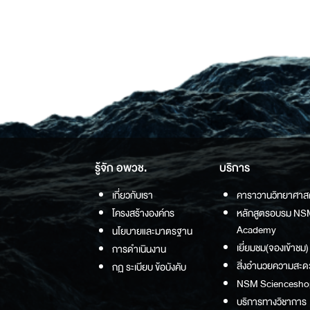
รู้จัก อพวช.
บริการ
เกี่ยวกับเรา
คาราวานวิทยาศาส
โครงสร้างองค์กร
หลักสูตรอบรม NS
Academy
นโยบายและมาตรฐาน
เยี่ยมชม(จองเข้าชม)
การดำเนินงาน
สิ่งอำนวยความสะด
กฏ ระเบียบ ข้อบังคับ
NSM Sciencesho
บริการทางวิชาการ