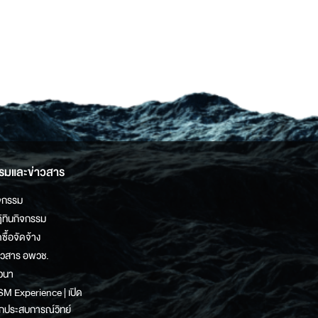
รมและข่าวสาร
จกรรม
ิทินกิจกรรม
ดซื้อจัดจ้าง
าวสาร อพวช.
วนา
M Experience | เปิด
กประสบการณ์วิทย์