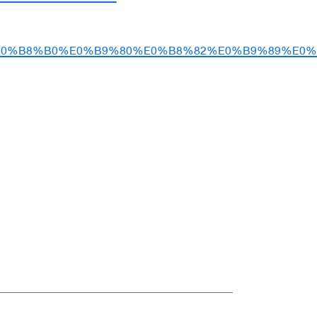
%B8%A3%E0%B8%B0%E0%B9%80%E0%B8%82%E0%B9%89