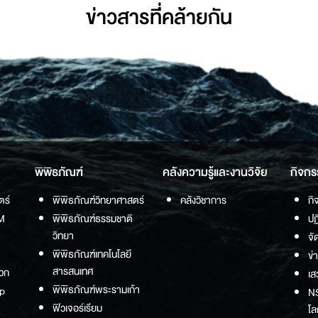
ข่าวสารที่่คล้ายกัน
พิพิธภัณฑ์
คลังความรู้และงานวิจัย
กิจกร
ตร์
พิพิธภัณฑ์วิทยาศาสตร์
คลังวิชาการ
กิ
M
พิพิธภัณฑ์ธรรมชาติ
ปฏ
วิทยา
จั
พิพิธภัณฑ์เทคโนโลยี
ข่
สารสนเทศ
วก
เส
พิพิธภัณฑ์พระรามเก้า
p
NS
ฟิวเจอร์เรียม
โล