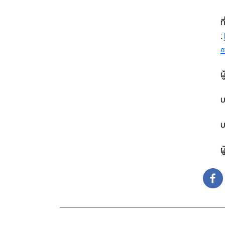
ท
:
a
ผ
บ
บ
ผ