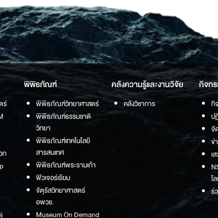
พิพิธภัณฑ์
คลังความรู้และงานวิจัย
กิจกร
ตร์
พิพิธภัณฑ์วิทยาศาสตร์
คลังวิชาการ
กิ
M
พิพิธภัณฑ์ธรรมชาติ
ปฏ
วิทยา
จั
พิพิธภัณฑ์เทคโนโลยี
ข่
สารสนเทศ
วก
เส
พิพิธภัณฑ์พระรามเก้า
p
NS
ฟิวเจอร์เรียม
โล
จัตุรัสวิทยาศาสตร์
ร่
อพวช.
)
Museum On Demand