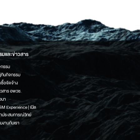
รมและข่าวสาร
จกรรม
ิทินกิจกรรม
ดซื้อจัดจ้าง
าวสาร อพวช.
วนา
M Experience | เปิด
กประสบการณ์วิทย์
วมงานกับเรา