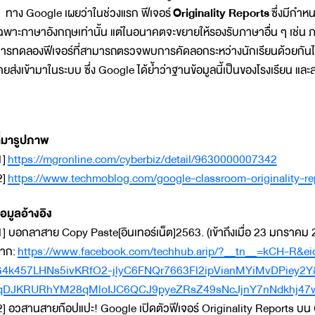
าง Google เผยว่าในช่วงแรก ฟีเจอร์
Originality Reports
ซึ่งมีกำห
ฉพาะภาษาอังกฤษเท่านั้น แต่ในอนาคตจะขยายให้รองรับภาษาอื่น ๆ เช่น ภ
ารทดลองฟีเจอร์ที่สามารถตรวจพบการคัดลอกระหว่างนักเรียนด้วยกันไ
คยส่งเข้ามาในระบบ ซึ่ง Google ได้ย้ำว่าฐานข้อมูลนี้เป็นของโรงเรียน 
ี่มารูปภาพ
1]
https://mgronline.com/cyberbiz/detail/9630000007342
2]
https://www.techmoblog.com/google-classroom-originality-re
้อมูลอ้างอิง
1] บอกลาสาย Copy Paste[อินเทอร์เน็ต]2563. (เข้าถึงเมื่อ 23 มกราคม 2
าก:
https://www.facebook.com/techhub.arip/?__tn__=kCH-R
4k457LHNs5ivKRfO2-jlyC6FNQr7663Fl2ipVianMYiMvDPiey2Y
qDJKRURhYM28qMloIJC6QCJ9pyeZRsZ49sNcJjnY7nNdkhj47w
2] อวสานสายก๊อปแปะ! Google เปิดตัวฟีเจอร์ Originality Reports บ