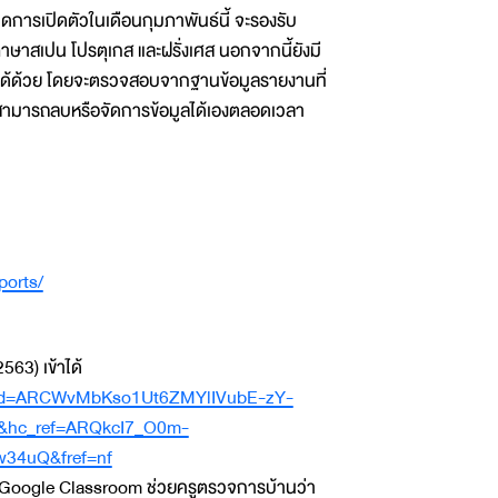
นดการเปิดตัวในเดือนกุมภาพันธ์นี้ จะรองรับ
าษาสเปน โปรตุเกส และฝรั่งเศส นอกจากนี้ยังมี
ด้ด้วย โดยจะตรวจสอบจากฐานข้อมูลรายงานที่
และสามารถลบหรือจัดการข้อมูลได้เองตลอดเวลา
ports/
563) เข้าได้
&eid=ARCWvMbKso1Ut6ZMYlIVubE-zY-
&hc_ref=ARQkcI7_O0m-
34uQ&fref=nf
น Google Classroom ช่วยครูตรวจการบ้านว่า