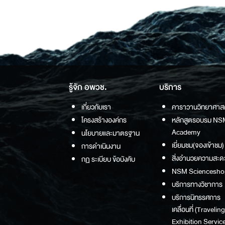
รู้จัก อพวช.
บริการ
เกี่ยวกับเรา
คาราวานวิทยาศาส
โครงสร้างองค์กร
หลักสูตรอบรม NS
Academy
นโยบายและมาตรฐาน
เยี่ยมชม(จองเข้าชม)
การดำเนินงาน
สิ่งอำนวยความสะด
กฏ ระเบียบ ข้อบังคับ
NSM Sciencesho
บริการทางวิชาการ
บริการนิทรรศการ
เคลื่อนที่ (Traveling
Exhibition Service