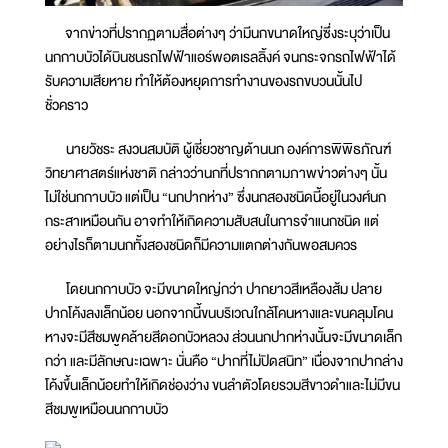
จากข่าวที่ปรากฏตามสื่อต่างๆ ว่ามีนกขนาดใหญ่ซึ่งระบุว่าเป็น
นกกาบบัวได้บินชนรถไฟฟ้าแอร์พอตเรลลิ้งค์ จนกระจกรถไฟฟ้าได้
รับความเสียหาย ทำให้ต้องหยุดการทำงานของรถขบวนนั้นไป
ชั่วคราว
นายวัชระ สงวนสมบัติ ผู้เชี่ยวชาญด้านนก องค์การพิพิธภัณฑ์
วิทยาศาสตร์แห่งชาติ กล่าวว่านกที่ปรากกตามภาพข่าวต่างๆ นั้น
ไม่ใช่นกกาบบัว แต่เป็น “นกปากห่าง” ซึ่งนกสองชนิดนี้อยู่ในวงศ์นก
กระสาเหมือนกัน อาจทำให้เกิดความสับสนในการจำแนกชนิด แต่
อย่างไรก็ตามนกทั้งสองชนิดก็มีความแตกต่างกันพอสมควร
โดยนกกาบบัว จะมีขนาดใหญ่กว่า ปากยาวสีเหลืองส้ม ปลาย
ปากโค้งลงเล็กน้อย นอกจากนี้ขนบริเวณใกล้โคนหางและขนคลุมโคน
หางจะมีสีชมพูคล้ายสีดอกบัวหลวง ส่วนนกปากห่างนั้นจะมีขนาดเล็ก
กว่า และมีลักษณะเฉพาะ นั่นคือ “ปากที่ไม่ปิดสนิท” เนื่องจากปากล่าง
โค้งขึ้นเล็กน้อยทำให้เกิดช่องว่าง ขนลำตัวโดยรวมสีขาวดำและไม่มีขน
สีชมพูเหมือนนกกาบบัว