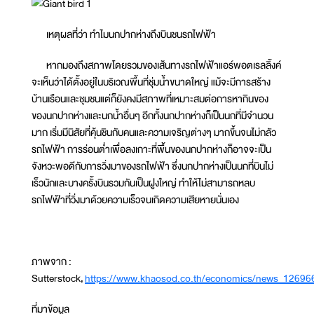
เหตุผลที่ว่า ทำไมนกปากห่างถึงบินชนรถไฟฟ้า
หากมองถึงสภาพโดยรวมของเส้นทางรถไฟฟ้าแอร์พอตเรลลิ้งค์
จะเห็นว่าได้ตั้งอยู่ในบริเวณพื้นที่ชุ่มน้ำขนาดใหญ่ แม้จะมีการสร้าง
บ้านเรือนและชุมชนแต่ก็ยังคงมีสภาพที่เหมาะสมต่อการหากินของ
ของนกปากห่างและนกน้ำอื่นๆ อีกทั้งนกปากห่างก็เป็นนกที่มีจำนวน
มาก เริ่มมีนิสัยที่คุ้นชินกับคนและความเจริญต่างๆ มากขึ้นจนไม่กลัว
รถไฟฟ้า การร่อนต่ำเพื่อลงเกาะที่พื้นของนกปากห่างก็อาจจะเป็น
จังหวะพอดีกับการวิ่งมาของรถไฟฟ้า ซึ่งนกปากห่างเป็นนกที่บินไม่
เร็วนักและบางครั้งบินรวมกันเป็นฝูงใหญ่ ทำให้ไม่สามารถหลบ
รถไฟฟ้าที่วิ่งมาด้วยความเร็วจนเกิดความเสียหายนั่นเอง
ภาพจาก :
Sutterstock,
https://www.khaosod.co.th/economics/news_12696
ที่มาข้อมูล