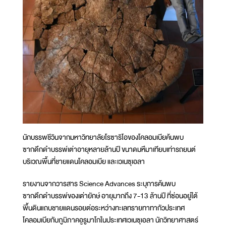
นักบรรพชีวินจากมหาวิทยาลัยโรซาริโอของโคลอมเบียค้นพบ
ซากดึกดำบรรพ์เต่าอายุหลายล้านปี ขนาดมหึมาเทียบเท่ารถยนต์
บริเวณพื้นที่ชายแดนโคลอมเบีย และเวเนซุเอลา
รายงานจากวารสาร Science Advances ระบุการค้นพบ
ซากดึกดำบรรพ์ของเต่ายักษ์ อายุมากถึง 7-13 ล้านปี ที่ซ่อนอยู่ใต้
พื้นดินแถบชายแดนรอยต่อระหว่างทะเลทรายทาทากัวประเทศ
โคลอมเบียกับภูมิภาคอูรูมาโกในประเทศเวเนซุเอลา นักวิทยาศาสตร์