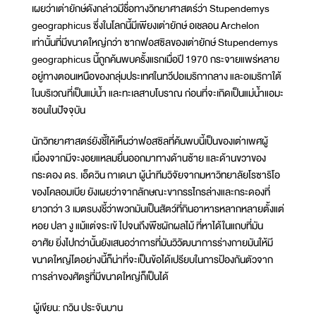
เผยว่าเต่ายักษ์ดังกล่าวมีชื่อทางวิทยาศาสตร์ว่า Stupendemys
geographicus ซึ่งในโลกนี้มีเพียงเต่ายักษ์ อเชลอน Archelon
เท่านั้นที่มีขนาดใหญ่กว่า ซากฟอสซิลของเต่ายักษ์ Stupendemys
geographicus นี้ถูกค้นพบครั้งแรกเมื่อปี 1970 กระจายแพร่หลาย
อยู่ทางตอนเหนือของกลุ่มประเทศในทวีปอเมริกากลาง และอเมริกาใต้
ในบริเวณที่เป็นแม่น้ำ และทะเลสาบโบราณ ก่อนที่จะเกิดเป็นแม่น้ำแอมะ
ซอนในปัจจุบัน
นักวิทยาศาสตร์ยังชี้ให้เห็นว่าฟอสซิลที่ค้นพบนี้เป็นของเต่าเพศผู้
เนื่องจากมีจะงอยแหลมยื่นออกมาทางด้านซ้าย และด้านขวาของ
กระดอง ดร. เอ็ดวิน กาเดนา ผู้นำทีมวิจัยจากมหาวิทยาลัยโรซาริโอ
ของโคลอมเบีย ยังเผยว่าจากลักษณะขากรรไกรล่างและกระดองที่
ยาวกว่า 3 เมตรบงชี้ว่าพวกมันเป็นสัตว์ที่กินอาหารหลากหลายตั้งแต่
หอย ปลา งู แม้แต่จระเข้ ไปจนถึงพืชผักผลไม้ ที่หาได้ในแถบที่มัน
อาศัย ยิ่งไปกว่านั้นยังเสนอว่าการที่มันวิวัฒนาการร่างกายมันให้มี
ขนาดใหญ่โตอย่างนี้ก็น่าที่จะเป็นข้อได้เปรียบในการป้องกันตัวจาก
การล่าของศัตรูที่มีขนาดใหญ่ก็เป็นได้
ผู้เขียน: กวิน ประจันบาน