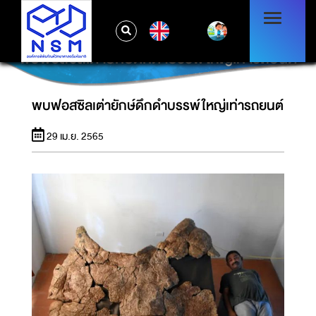
EN
พบฟอสซิลเต่ายักษ์ดึกดำบรรพ์ใหญ่เท่ารถยนต์
พบฟอสซิลเต่ายักษ์ดึกดำบรรพ์ใหญ่เท่ารถยนต์
29 เม.ย. 2565