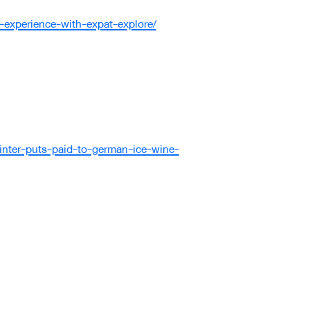
g-experience-with-expat-explore/
nter-puts-paid-to-german-ice-wine-