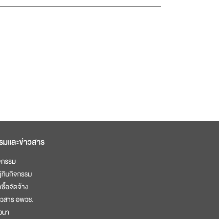
รมและข่าวสาร
จกรรม
ิทินกิจกรรม
ดซื้อจัดจ้าง
าวสาร อพวช.
วนา