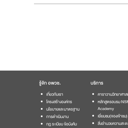
รู้จัก อพวช.
บริการ
เกี่ยวกับเรา
คาราวานวิทยาศาส
โครงสร้างองค์กร
หลักสูตรอบรม NS
Academy
นโยบายและมาตรฐาน
เยี่ยมชม(จองเข้าชม)
การดำเนินงาน
สิ่งอำนวยความสะด
กฏ ระเบียบ ข้อบังคับ