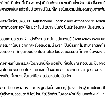
อซ์ไวน์ เป็นไวน์ที่ผลิตจากองุ่นที่เย็นจัดจนกลายเป็นน้ำแข็งคาต้น ซึ่งสวนท
งศาเซลเซียส แต่ว่าในปี 2019นี้ ไม่มีที่ใดเลยในเยอรมนีที่มีอุณหภูมิต่ำเพ
ึ่งตรงกับข้อมูลของ NOAA(National Oceanic and Atmospheric Admini
ากาศของสหรัฐฯได้ระบุว่า ในปี 2019 นั้นถือเป็นปีที่ร้อนที่สุดเป็นอันดับ 
อร์นส์ต บุสเชอร์ เจ้าหน้าที่จากสถาบันไวน์เยอรมนี (Deutsches Wein Ins
ดลงมากในประวัติศาสตร์ของเยอรมนี เพราะเป็นปีแรกที่ไม่สามารถผลิตไอซ
ปยังมีอากาศที่อุ่นแบบนี้ อีกไม่นานไอซ์ไวน์ของเยอรมนี ก็คงจะเป็นของหาย
ัญหาหลักในการผลิตไวน์ชนิดนี้คือ ต้องเก็บเกี่ยวในขณะที่องุ่นนั้นเย็นจัดจน
งุ่นได้นั้น ขยับออกไปช้ากว่าเดิมเป็นช่วงเดือน มกราคม และ กุมภาพันธ์ เ
ารเก็บเกี่ยวนานขึ้นและมีโอกาสร่วงหล่นไปเสียก่อน
ลาดส่งออกของไอซ์ไวน์ที่ใหญ่ที่สุดนั้นได้แก่ ญี่ปุ่น จีน สหรัฐฯและประเท
ยู่แล้วตามธรรมชาติ ไอซ์ไวน์จึงมีสัดส่วนในตลาดไวน์ทั้งหมดเพียงแค่ 0