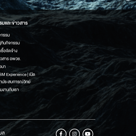
รมและข่าวสาร
จกรรม
ิทินกิจกรรม
ดซื้อจัดจ้าง
าวสาร อพวช.
วนา
M Experience | เปิด
กประสบการณ์วิทย์
วมงานกับเรา
เมล