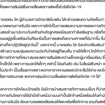
บบไทยโดยมีนักเรียนไทยจากวิทยาลัยไบรตันได้สอนให้กับนักเรียนเตร
พื่อลดการสัมผัสซึ่งอาจเสี่ยงต่อการติดเชื้อไวรัสโควิด-19
ายจอห์น วีค ผู้อำนวยการวิทยาลัยไบรตัน ได้กล่าวแสดงความคิดเห็นว่า
นาคตแทนการจับมือ เพราะการไหว้เป็นการแสดงความเคารพและการทัก
ั้งสองข้างมาประกบกันคล้ายกับหัวลูกศรเหมือนเรากำลังอธิษฐาน หรือที่
นมอยู่สูงขึ้นพร้อมก้มศีรษะยิ่งเป็นการแสดงถึงความเคารพที่มีมากขึ้น ซึ่ง
ย่างที่เราปฏิบัติอยู่ทุกวันนี้” นอกจากนี้ นายจอห์น วีค ยังกล่าวเพิ่ม
ี่สร้างความอบอุ่นและความประทับใจต่อผู้ที่พบเห็น การให้เด็กๆ ไหว้ทักทาย
ิธีการทักทายที่เหมาะสมและลดการสัมผัสระหว่างเด็กและผู้มาเยี่ยมเยียน
ด็กเล็กได้ เพราะการบอกให้เด็กๆ เหล่านี้ ป้องกันตัว เช่น ไม่สัมผัสใบหน้า
ป็นประจำ เป็นเรื่องยากเพราะพวกเขาอาจจะเผลอและมักจะลืมได้ง่าย และยิ่ง
รือการสวมกอด พวกเขาย่อมมีความเสี่ยงต่อการติดโรคโควิด-19 ได้”
อกจากการไหว้แบบไทยแล้ว ยังมีการนำเสนอการทักทายแบบอื่นๆ ที่น่าสนใจ
ักทายกันโดยการใช้ฝ่ามือข้างหนึ่งวางบนกำปั้นอีกข้างหนึ่งพร้อมโค้งค
ทนการจับมือ ส่วนชาวออสเตรเลียเสนอให้แตะหลังเพื่อทักทาย รวมถึงสหรั