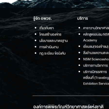
รู้จัก อพวช.
บริการ
เกี่ยวกับเรา
คาราวานวิทยาศาส
โครงสร้างองค์กร
หลักสูตรอบรม NS
Academy
นโยบายและมาตรฐาน
เยี่ยมชม(จองเข้าชม)
การดำเนินงาน
สิ่งอำนวยความสะด
กฏ ระเบียบ ข้อบังคับ
NSM Sciencesho
บริการทางวิชาการ
บริการนิทรรศการ
เคลื่อนที่ (Traveling
Exhibition Service
องค์การพิพิธภัณฑ์วิทยาศาสตร์แห่งชาติ