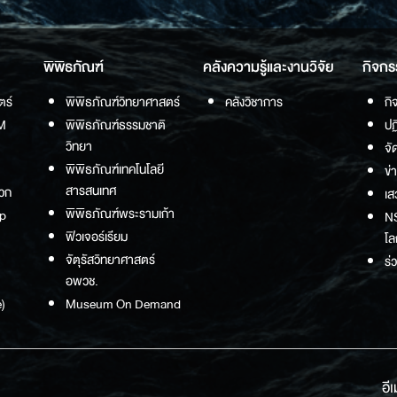
พิพิธภัณฑ์
คลังความรู้และงานวิจัย
กิจกร
ตร์
พิพิธภัณฑ์วิทยาศาสตร์
คลังวิชาการ
กิ
M
พิพิธภัณฑ์ธรรมชาติ
ปฏ
วิทยา
จั
พิพิธภัณฑ์เทคโนโลยี
ข่
สารสนเทศ
วก
เส
พิพิธภัณฑ์พระรามเก้า
p
NS
ฟิวเจอร์เรียม
โล
จัตุรัสวิทยาศาสตร์
ร่
อพวช.
)
Museum On Demand
อี