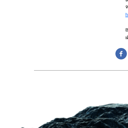
h
B
เ