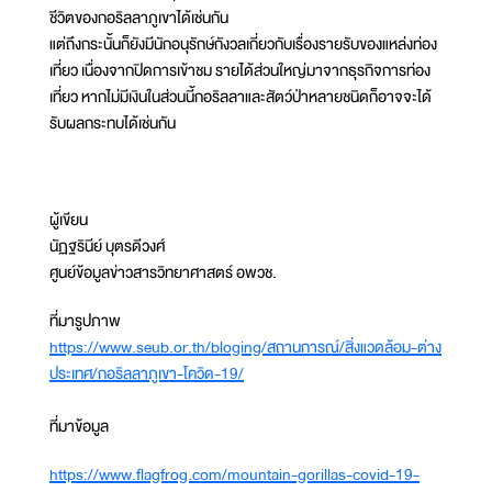
ชีวิตของกอริลลาภูเขาได้เช่นกัน
แต่ถึงกระนั้นก็ยังมีนักอนุรักษ์กังวลเกี่ยวกับเรื่องรายรับของแหล่งท่อง
เที่ยว เนื่องจากปิดการเข้าชม รายได้ส่วนใหญ่มาจากธุรกิจการท่อง
เที่ยว หากไม่มีเงินในส่วนนี้กอริลลาและสัตว์ป่าหลายชนิดก็อาจจะได้
รับผลกระทบได้เช่นกัน
ผู้เขียน
นัฏฐรินีย์ บุตรดีวงศ์
ศูนย์ข้อมูลข่าวสารวิทยาศาสตร์ อพวช.
ที่มารูปภาพ
https://www.seub.or.th/bloging/สถานการณ์/สิ่งแวดล้อม-ต่าง
ประเทศ/กอริลลาภูเขา-โควิด-19/
ที่มาข้อมูล
https://www.flagfrog.com/mountain-gorillas-covid-19-