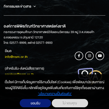
กิจกรรมและข่าวสาร
องค์การพิพิธภัณฑ์วิทยาศาสตร์แห่งชาติ
กระทรวงการอุดมศึกษา วิทยาศาสตร์วิจัยและนวัตกรรม 39 หมู่ 3 ต.คลองห้า
อ.คลองหลวง จ.ปทุมธานี 12120
โทร: 02577-9999, แฟกซ์ 02577-9900
อีเมล
info@nsm.or.th
(สำหรับรับ-ส่งหนังสือราชการ)
saraban@nsm.or.th
เว็บไซค์ มีการเก็บข้อมูลการใช้งานเว็บไซต์ (Cookies) เพื่อพัฒนาประสบการณ์
ของผู้ใช้ให้ดียิ่งขึ้น คลิกเพื่อดูข้อมูลเพิ่มเติมเกี่ยวกับการใช้คุกกี้ของเราผ่านทาง
ช่องทางการสอบถามข้อมูล
‘นโยบายความเป็นส่วนตัว'
ยอมรับ
ไม่ ขอบคุณ