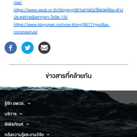
risk/
https://www.seub.or.th/bloging/สถานการณ์/สิ่งแวดล้อม-ต่าง
ประเทศ/กอริลลาภูเขา-โควิด-19/
https://www.kinyupen.co/now-thing/9617/gorillas-
coronavirus/
ข่าวสารที่่คล้ายกัน
รู้จัก อพวช.
บริการ
พิพิธภัณฑ์
คลังความรู้และงานวิจัย