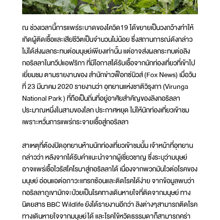
ณ ช่วงเวลานี้การแพร่ระบาดของโควิด19 ได้ขยายเป็นวงกว้างทำให้
เกิดผู้ติดเชื้อและเสียชีวิตเป็นจำนวนไม่น้อย ซึ่งสถานการณ์ดังกล่าว
ไม่ได้ส่งผลกระทบต่อมนุษย์เพียงเท่านั้น แต่อาจส่งผลกระทบต่อลิง
กอริลลาในทวีปแอฟริกา ที่มีโอกาสได้รับเชื้อจากนักท่องเที่ยวที่เข้าไป
เยี่ยมชม ตามรายงานของ สำนักข่าวฟ็อกซ์นิวส์ (Fox News) เมื่อวัน
ที่ 23 มีนาคม 2020 รายงานว่า อุทยานแห่งชาติวิรุงกา (Virunga
National Park ) ที่ถือเป็นถิ่นที่อยู่อาศัยสำคัญของลิงกอริลลา
ประมาณหนึ่งในสามของโลก ประกาศหยุด ไม่ให้นักท่องเที่ยวเข้าชม
เพราะหวั่นการแพร่กระจายเชื้อสู่กอริลลา
สาเหตุที่ต้องปิดอุทยานห้ามนักท่องเที่ยวเข้าชมนั้น เจ้าหน้าที่อุทยาน
กล่าวว่า หลังจากได้รับคำแนะนำจากผู้เชี่ยวชาญ ซึ่งระบุว่ามนุษย์
อาจแพร่เชื้อไวรัสโคโรนาสู่กอริลลาได้ เนื่องจากพวกมันไวต่อโรคของ
มนุษย์ อ่อนแอต่อภาวะแทรกซ้อนและติดโรคได้ง่าย จากข้อมูลพบว่า
กอริลลาภูเขามักจะป่วยเป็นโรคทางเดินหายใจที่ติดจากมนุษย์ ทาง
นิตยสาร BBC Wildlife ยังได้รายงานอีกว่า ลิงต่างๆสามารถติดโรค
ทางเดินหายใจจากมนุษย์ได้ และโรคไข้หวัดธรรมดาก็สามารถคร่า