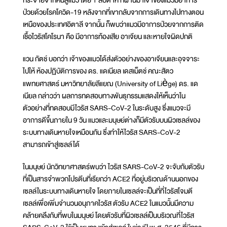
กระจายจากคนสู่แมว โดย 1 สัปดาห์ ที่ผ่านมาเจ้าของแมวมีอาการ
ป่วยด้วยโรคโควิด-19 หลังจากที่เขากลับจากการเดินทางไปทางตอน
เหนือของประเทศอิตาลี จากนั้น ก็พบว่าแมวมีอาการป่วยจากการติด
เชื้อไวรัสโคโรนา คือ มีอาการท้องเสีย อาเจียน และหายใจผิดปกติ
แวน กัตช์ บอกว่า เจ้าของแมวได้ส่งตัวอย่างของอาเจียนและอุจจาระ
ไปให้ ห้องปฏิบัติการของ ดร. แดเนียล เดสเม็ตช์ คณะสัตว
แพทยศาสตร์ มหาวิทยาลัยลีแยฌ (University of Liège) ดร. แด
เนียล กล่าวว่า ผลการทดสอบทางพันธุกรรมแสดงให้เห็นว่าใน
ตัวอย่างที่ทดสอบมีไวรัส SARS-CoV-2 ในระดับสูง ซึ่งแมวจะมี
อาการดีขึ้นภายใน 9 วัน แมวและมนุษย์ต่างก็มีตัวรับบนผิวเซลล์ของ
ระบบทางเดินหายใจเหมือนกัน ซึ่งทำให้ไวรัส SARS-CoV-2
สามารถเข้าสู่เซลล์ได้
ในมนุษย์ นักวิทยาศาสตร์พบว่า ไวรัส SARS-CoV-2 จะจับกับตัวรับ
ที่เป็นสารจำพวกโปรตีนที่เรียกว่า ACE2 ที่อยู่บริเวณด้านนอกของ
เซลล์ในระบบทางเดินหายใจ โดยภายในเซลล์จะเป็นที่ที่ไวรัสโจมตี
เซลล์เพื่อเพิ่มจำนวนอนุภาคไวรัส ตัวรับ ACE2 ในแมวนั้นมึความ
คล้ายคลึงกับที่พบในมนุษย์ โดยตัวรับที่ผิวเซลล์เป็นบริเวณที่ไวรัส