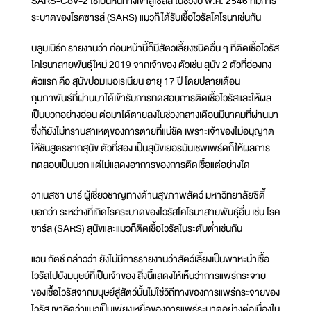
SARS-CoV-2 ใช้เป็นหนทางเข้าสู่เซลล์ ในช่วงปี พ.ศ. 2546 ที่มีการ
ระบาดของโรคซารส์ (SARS) แมวก็ได้รับเชื้อไวรัสโคโรนาเช่นกัน
บลูมเบิร์ก รายงานว่า ก่อนหน้านี้ก็มีสัตวเลี้ยงชนิดอื่น ๆ ที่ติดเชื้อไวรัส
โคโรนาสายพันธุ์ใหม่ 2019 จากเจ้าของ ตัวเช่น สุนัข 2 ตัวที่ฮ่องกง
ตัวแรก คือ สุนัขปอมเมอเรเนียน อายุ 17 ปี โดยปลายเดือน
กุมภาพันธ์ที่ผ่านมาได้เข้ารับการทดสอบการติดเชื้อไวรัสและให้ผล
เป็นบวกอย่างอ่อน ต่อมาได้ตายลงในช่วงกลางเดือนมีนาคมที่ผ่านมา
ซึ่งก็ยังไม่ทราบสาเหตุของการตายที่แน่ชัด เพราะเจ้าของไม่อนุญาต
ให้ชันสูตรซากสุนัข ตัวที่สอง เป็นสุนัขเยอรมันเชพเพิร์ดก็ให้ผลการ
ทดสอบเป็นบวก แต่ไม่แสดงอาการของการติดเชื้อแต่อย่างใด
วาเนสซา บาร์ ผู้เชี่ยวชาญทางด้านสุขภาพสัตว์ มหาวิทยาลัยซิตี้
บอกว่า ระหว่างที่เกิดโรคระบาดของไวรัสโคโรนาสายพันธุ์อื่น เช่น โรค
ซาร์ส (SARS) สุนัขและแมวก็ติดเชื้อไวรัสในระดับต่ำเช่นกัน
แวน กัตช์ กล่าวว่า ยังไม่มีการรายงานว่าสัตว์เลี้ยงเป็นพาหะนำเชื้อ
ไวรัสไปยังมนุษย์ที่เป็นเจ้าของ สิ่งนี้แสดงให้เห็นว่าการแพร่กระจาย
ของเชื้อไวรัสจากมนุษย์สู่สัตว์นั้นไม่ใช่วิถีทางของการแพร่กระจายของ
ไวรัส เขาคิดว่าแมวเป็นเพียงเหยื่อของการแพร่ระบาดอย่างต่อเนื่องใน