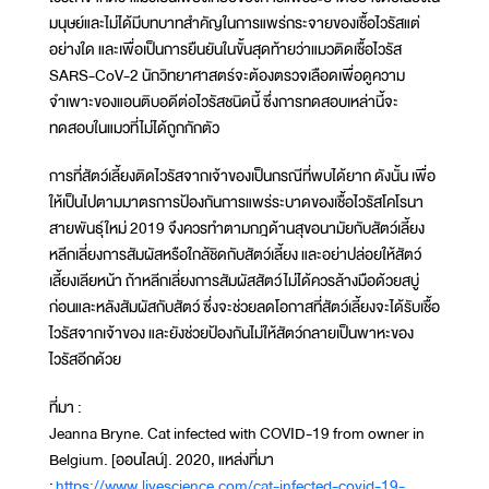
มนุษย์และไม่ได้มีบทบาทสำคัญในการแพร่กระจายของเชื้อไวรัสแต่
อย่างใด และเพื่อเป็นการยืนยันในขั้นสุดท้ายว่าแมวติดเชื้อไวรัส
SARS-CoV-2 นักวิทยาศาสตร์จะต้องตรวจเลือดเพื่อดูความ
จำเพาะของแอนติบอดีต่อไวรัสชนิดนี้ ซึ่งการทดสอบเหล่านี้จะ
ทดสอบในแมวที่ไม่ได้ถูกกักตัว
การที่สัตว์เลี้ยงติดไวรัสจากเจ้าของเป็นกรณีที่พบได้ยาก ดังนั้น เพื่อ
ให้เป็นไปตามมาตรการป้องกันการแพร่ระบาดของเชื้อไวรัสโคโรนา
สายพันธุ์ใหม่ 2019 จึงควรทำตามกฎด้านสุขอนามัยกับสัตว์เลี้ยง
หลีกเลี่ยงการสัมผัสหรือใกล้ชิดกับสัตว์เลี้ยง และอย่าปล่อยให้สัตว์
เลี้ยงเลียหน้า ถ้าหลีกเลี่ยงการสัมผัสสัตว์ไม่ได้ควรล้างมือด้วยสบู่
ก่อนและหลังสัมผัสกับสัตว์ ซึ่งจะช่วยลดโอกาสที่สัตว์เลี้ยงจะได้รับเชื้อ
ไวรัสจากเจ้าของ และยังช่วยป้องกันไม่ให้สัตว์กลายเป็นพาหะของ
ไวรัสอีกด้วย
ที่มา :
Jeanna Bryne. Cat infected with COVID-19 from owner in
Belgium. [ออนไลน์]. 2020, แหล่งที่มา
:
https://www.livescience.com/cat-infected-covid-19-