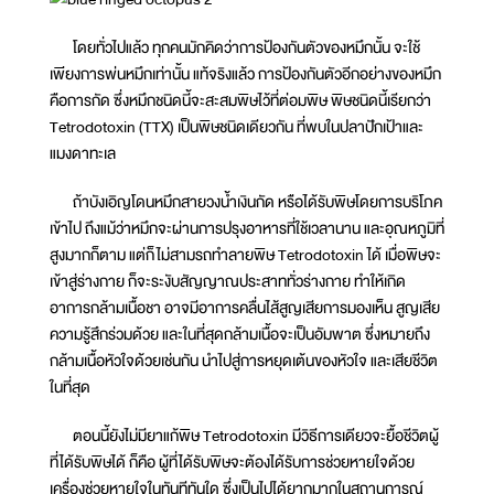
โดยทั่วไปแล้ว ทุกคนมักคิดว่าการป้องกันตัวของหมึกนั้น จะใช้
เพียงการพ่นหมึกเท่านั้น แท้จริงแล้ว การป้องกันตัวอีกอย่างของหมึก
คือการกัด ซึ่งหมึกชนิดนี้จะสะสมพิษไว้ที่ต่อมพิษ พิษชนิดนี้เรียกว่า
Tetrodotoxin (TTX) เป็นพิษชนิดเดียวกัน ที่พบในปลาปักเป้าและ
แมงดาทะเล
ถ้าบังเอิญโดนหมึกสายวงน้ำเงินกัด หรือได้รับพิษโดยการบริโภค
เข้าไป ถึงแม้ว่าหมึกจะผ่านการปรุงอาหารที่ใช้เวลานาน และอุณหภูมิที่
สูงมากก็ตาม แต่ก็ไม่สามรถทำลายพิษ Tetrodotoxin ได้ เมื่อพิษจะ
เข้าสู่ร่างกาย ก็จะระงับสัญญาณประสาททั่วร่างกาย ทำให้เกิด
อาการกล้ามเนื้อชา อาจมีอาการคลื่นไส้สูญเสียการมองเห็น สูญเสีย
ความรู้สึกร่วมด้วย และในที่สุดกล้ามเนื้อจะเป็นอัมพาต ซึ่งหมายถึง
กล้ามเนื้อหัวใจด้วยเช่นกัน นำไปสู่การหยุดเต้นของหัวใจ และเสียชีวิต
ในที่สุด
ตอนนี้ยังไม่มียาแก้พิษ Tetrodotoxin มีวิธีการเดียวจะยื้อชีวิตผู้
ที่ได้รับพิษได้ ก็คือ ผู้ที่ได้รับพิษจะต้องได้รับการช่วยหายใจด้วย
เครื่องช่วยหายใจในทันทีทันใด ซึ่งเป็นไปได้ยากมากในสถานการณ์