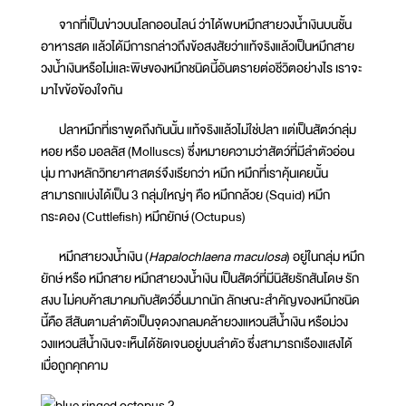
จากที่เป็นข่าวบนโลกออนไลน์ ว่าได้พบหมึกสายวงน้ำเงินบนชั้น
อาหารสด แล้วได้มีการกล่าวถึงข้อสงสัยว่าแท้จริงแล้วเป็นหมึกสาย
วงน้ำเงินหรือไม่และพิษของหมึกชนิดนี้อันตรายต่อชีวิตอย่างไร เราจะ
มาไขข้อข้องใจกัน
ปลาหมึกที่เราพูดถึงกันนั้น แท้จริงแล้วไม่ใช่ปลา แต่เป็นสัตว์กลุ่ม
หอย หรือ มอลลัส (Molluscs) ซึ่งหมายความว่าสัตว์ที่มีลำตัวอ่อน
นุ่ม ทางหลักวิทยาศาสตร์จึงเรียกว่า หมึก หมึกที่เราคุ้นเคยนั้น
สามารถแบ่งได้เป็น 3 กลุ่มใหญ่ๆ คือ หมึกกล้วย (Squid) หมึก
กระดอง (Cuttlefish) หมึกยักษ์ (Octupus)
หมึกสายวงน้ำเงิน (
Hapalochlaena maculosa
) อยู่ในกลุ่ม หมึก
ยักษ์ หรือ หมึกสาย หมึกสายวงน้ำเงิน เป็นสัตว์ที่มีนิสัยรักสันโดษ รัก
สงบ ไม่คบค้าสมาคมกับสัตว์อื่นมากนัก ลักษณะสำคัญของหมึกชนิด
นี้คือ สีสันตามลำตัวเป็นจุดวงกลมคล้ายวงแหวนสีน้ำเงิน หรือม่วง
วงแหวนสีน้ำเงินจะเห็นได้ชัดเจนอยู่บนลำตัว ซึ่งสามารถเรืองแสงได้
เมื่อถูกคุกคาม