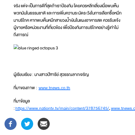
จริง แต่จะเป็นการดีที่สุดถ้าเราป้องกัน โดยควรหลีกเลี่ยงเมื่อพบเห็น
พวกมันในธรรมชาติ และการเพิ่มความระมัดระวังในการเลือกซื้อหมึก
มาบริโภค หากพบเห็นหมึกสายวงน้ำเงินในแผงอาหารสด ควรรีบแจ้ง
ผู้ขายหรือหน่วยงานที่เกี่ยวข้อง เพื่อป้องกันการบริโภคอย่างรู้เท่าไม่
ถึงการณ์
ผู้เรียบเรียง : นางสาวปัฑารีย์ สุวรรณลาภเจริญ
ที่มาของภาพ :
www.tnews.co.th
ที่มาข้อมูล
:
https://www.nationtv.tv/main/content/378756745/
,
www.tnews.c