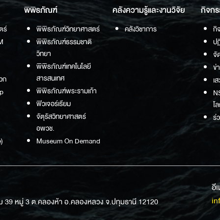
พิพิธภัณฑ์
คลังความรู้และงานวิจัย
กิจกร
ตร์
พิพิธภัณฑ์วิทยาศาสตร์
คลังวิชาการ
กิ
M
พิพิธภัณฑ์ธรรมชาติ
ปฏ
วิทยา
จั
พิพิธภัณฑ์เทคโนโลยี
ข่
สารสนเทศ
วก
เส
พิพิธภัณฑ์พระรามเก้า
p
NS
ฟิวเจอร์เรียม
โล
จัตุรัสวิทยาศาสตร์
ร่
อพวช.
)
Museum On Demand
อี
in
ม 39 หมู่ 3 ต.คลองห้า อ.คลองหลวง จ.ปทุมธานี 12120