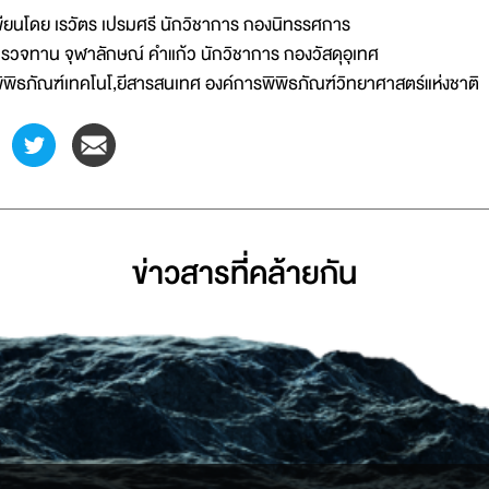
ขียนโดย เรวัตร เปรมศรี นักวิชาการ กองนิทรรศการ
รวจทาน จุฬาลักษณ์ คำแก้ว นักวิชาการ กองวัสดุอุเทศ
ิพิธภัณฑ์เทคโนโ,ยีสารสนเทศ องค์การพิพิธภัณฑ์วิทยาศาสตร์แห่งชาติ
ข่าวสารที่่คล้ายกัน