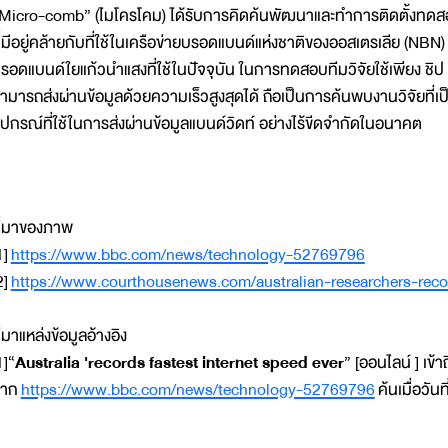
Micro-comb” (ไมโครโคม) ได้รับการคิดค้นพัฒนาและทำการติดตั้งทดสอ
ี่มีอยู่คล้ายกับที่ใช้ในเครือข่ายบรอดแบนด์แห่งชาติของออสเตรเลีย (NBN)
รอดแบนด์ใยแก้วนำแสงที่ใช้ในปัจจุบัน ในการทดสอบทีมวิจัยใช้เพียง ชิป
ามารถส่งผ่านข้อมูลด้วยความเร็วสูงสุดได้ ถือเป็นการค้นพบงานวิจัยที
ุปกรณ์ที่ใช้ในการส่งผ่านข้อมูลแบนด์วิดท์ อย่างไร้ขีดจำกัดในอนาคต
ี่มาของภาพ
1]
https://www.bbc.com/news/technology-52769796
2]
https://www.courthousenews.com/australian-researchers-recor
ี่มาแหล่งข้อมูลอ้างอิง
1]“
Australia 'records fastest internet speed ever
” [ออนไลน์ ] เข้าถ
จาก
https://www.bbc.com/news/technology-52769796
ค้นเมื่อวั