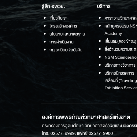
รู้จัก อพวช.
บริการ
เกี่ยวกับเรา
คาราวานวิทยาศาส
โครงสร้างองค์กร
หลักสูตรอบรม NS
Academy
นโยบายและมาตรฐาน
เยี่ยมชม(จองเข้าชม)
การดำเนินงาน
สิ่งอำนวยความสะด
กฏ ระเบียบ ข้อบังคับ
NSM Sciencesho
บริการทางวิชาการ
บริการนิทรรศการ
เคลื่อนที่ (Traveling
Exhibition Service
องค์การพิพิธภัณฑ์วิทยาศาสตร์แห่งชาติ
กระทรวงการอุดมศึกษา วิทยาศาสตร์วิจัยและนวัตกรร
โทร: 02577-9999, แฟกซ์ 02577-9900