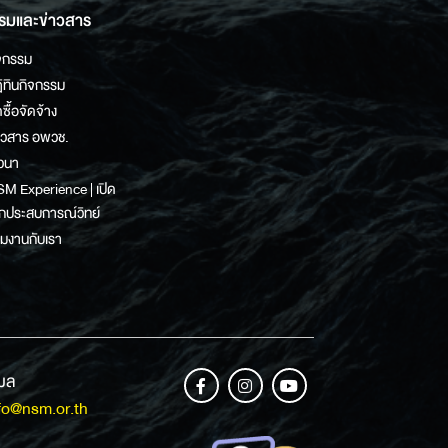
รมและข่าวสาร
จกรรม
ิทินกิจกรรม
ดซื้อจัดจ้าง
าวสาร อพวช.
วนา
M Experience | เปิด
กประสบการณ์วิทย์
วมงานกับเรา
เมล
fo@nsm.or.th