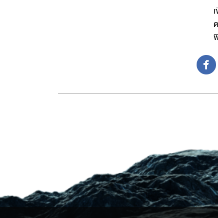
เ
ต
พ