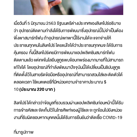
เมื่อวันที่ 5 มิถุนายน 2563 รัฐมนตรีต่างประเทศของสิงคโปร์อธิบาย
ว่า อุปกรณ์ติดตามกำลังได้รับการพัฒนาซึ่งอุปกรณ์นี้ไม่จำเป็นต้อง
พึ่งพาสมาร์ทโฟน ถ้าอุปกรณ์พกพานี้ใช้งานได้จะแจกจ่ายให้
ประชาชนทุกคนในสิงคโปร์ โดยแน่ใจได้ว่าประชาชนทุกคนจะได้รับการ
คุ้มครอง ทั้งนี้สิงคโปร์เคยมีการพัฒนาแอปพลิเคชันสมาร์ทโฟน
ติดตามแล้ว แต่เทคโนโลยีบลูทูธพบข้อบกพร่องมากมายที่ไม่สามารถ
แก้ไขได้ โดยอุปกรณ์ที่กำลังพัฒนาปัจจุบันนี้ได้เปลี่ยนเป็นชิปบลูทูธ
ที่ติดตั้งไว้ในสายรัดข้อมือหรืออุปกรณ์ที่สามารถสวมใส่และติดตัวได้
ตลอดเวลา ใช้แบตเตอรี่ที่มีหน่วยความจำราคาประมาณ $
10
(ประมาณ 220 บาท )
สิงคโปร์ได้กล่าวว่าข้อมูลที่รวบรวมผ่านแอปพลิเคชันก่อนหน้านี้ได้รับ
การเข้ารหัสและจัดเก็บไว้ในโทรศัพท์ของผู้ใช้และจะถูกโอนไปยังหน่วย
งานที่รับผิดชอบหากบุคคลนั้นได้รับการยืนยันว่าติดเชื้อ COVID-19
ที่มารูปภาพ