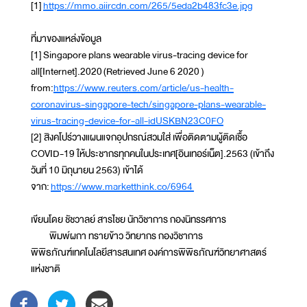
[1]
https://mmo.aiircdn.com/265/5eda2b483fc3e.jpg
ที่มาของแหล่งข้อมูล
[1] Singapore plans wearable virus-tracing device for
all[Internet].2020 (Retrieved June 6 2020 )
from:
https://www.reuters.com/article/us-health-
coronavirus-singapore-tech/singapore-plans-wearable-
virus-tracing-device-for-all-idUSKBN23C0FO
[2] สิงคโปร์วางแผนแจกอุปกรณ์สวมใส่ เพื่อติดตามผู้ติดเชื้อ
COVID-19 ให้ประชากรทุกคนในประเทศ[อินเทอร์เน็ต].2563 (เข้าถึง
วันที่ 10 มิถุนายน 2563) เข้าได้
จาก:
https://www.marketthink.co/6964
เขียนโดย ชัชวาลย์ สารไชย นักวิชาการ กองนิทรรศการ
พิมพ์ผกา ทรายข้าว วิทยากร กองวิชาการ
พิพิธภัณฑ์เทคโนโลยีสารสนเทศ องค์การพิพิธภัณฑ์วิทยาศาสตร์
แห่งชาติ