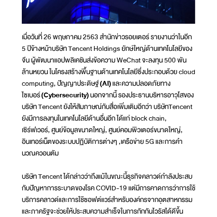
เมื่อวันที่ 26 พฤษภาคม 2563 สำนักข่าวรอยเตอร์ รายงานว่าในอีก
5 ปีข้างหน้าบริษัท Tencent Holdings ยักษ์ใหญ่ด้านเทคโนโลยีของ
จีน ผู้พัฒนาแอปพลิเคชันส่งข้อความ WeChat จะลงทุน 500 พัน
ล้านหยวน ในโครงสร้างพื้นฐานด้านเทคโนโลยีซึ่งประกอบด้วย cloud
computing, ปัญญาประดิษฐ์
(AI)
และความปลอดภัยทาง
ไซเบอร์
(Cybersecurity)
นอกจากนี้ รองประธานบริหารอาวุโสของ
บริษัท Tencent ยังให้สัมภาษณ์กับสื่อเพิ่มเติมอีกว่า บริษัทTencent
ยังมีการลงทุนในเทคโนโลยีด้านอื่นอีก ได้แก่ block chain,
เซิร์ฟเวอร์, ศูนย์ข้อมูลขนาดใหญ่, ศูนย์คอมพิวเตอร์ขนาดใหญ่,
อินเทอร์เน็ตของระบบปฏิบัติการต่างๆ ,เครือข่าย 5G และการคำ
นวณควอนตัม
บริษัท Tencent ได้กล่าวว่าถึงแม้ในขณะนี้ธุรกิจคลาวด์กำลังประสบ
กับปัญหาการระบาดของโรค COVID-19 แต่มีการคาดการว่าการใช้
บริการคลาวด์และการใช้ซอฟต์แวร์สำหรับองค์กรจากอุตสาหกรรม
และภาครัฐจะช่วยให้ประสบความสำเร็จในการกักกันไวรัสได้ดีขึ้น