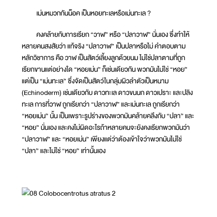
เม่นหมวกกันน็อค เป็นหอยทะเลหรือเม่นทะเล ?
คงคล้ายกับการเรียก “วาฬ” หรือ “ปลาวาฬ” นั่นเอง ซึ่งทำให้
หลายคนสงสัยว่า แท้จริง “ปลาวาฬ” เป็นปลาหรือไม่ คำตอบตาม
หลักวิชาการ คือ วาฬ เป็นสัตว์เลี้ยงลูกด้วยนม ไม่ใช่ปลาตามที่ถูก
เรียกขานแต่อย่างใด “หอยเม่น” ก็เช่นเดียวกัน พวกมันไม่ใช่ “หอย”
แต่เป็น “เม่นทะเล” ซึ่งจัดเป็นสัตว์ในกลุ่มผิวลำตัวเป็นหนาม
(Echinoderm) เช่นเดียวกับ ดาวทะเล ดาวขนนก ดาวเปราะ และปลิง
ทะเล การที่วาฬ ถูกเรียกว่า “ปลาวาฬ” และเม่นทะเล ถูกเรียกว่า
“หอยเม่น” นั้น เป็นเพราะรูปร่างของพวกมันคล้ายคลึงกับ “ปลา” และ
“หอย” นั่นเอง และคงไม่ผิดอะไรถ้าหลายคนจะยังคงเรียกพวกมันว่า
“ปลาวาฬ” และ “หอยเม่น” เพียงแต่ว่าต้องเข้าใจว่าพวกมันไม่ใช่
“ปลา” และไม่ใช่ “หอย” เท่านั้นเอง