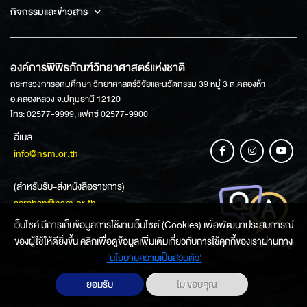
กิจกรรมและข่าวสาร
องค์การพิพิธภัณฑ์วิทยาศาสตร์แห่งชาติ
กระทรวงการอุดมศึกษา วิทยาศาสตร์วิจัยและนวัตกรรม 39 หมู่ 3 ต.คลองห้า
อ.คลองหลวง จ.ปทุมธานี 12120
โทร: 02577-9999, แฟกซ์ 02577-9900
อีเมล
info@nsm.or.th
(สำหรับรับ-ส่งหนังสือราชการ)
saraban@nsm.or.th
เว็บไซค์ มีการเก็บข้อมูลการใช้งานเว็บไซต์ (Cookies) เพื่อพัฒนาประสบการณ์
ของผู้ใช้ให้ดียิ่งขึ้น คลิกเพื่อดูข้อมูลเพิ่มเติมเกี่ยวกับการใช้คุกกี้ของเราผ่านทาง
ช่องทางการสอบถามข้อมูล
‘นโยบายความเป็นส่วนตัว'
ยอมรับ
ไม่ ขอบคุณ