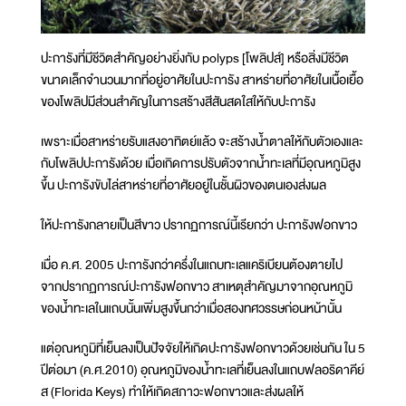
ปะการังที่มีชีวิตสำคัญอย่างยิ่งกับ polyps [โพลิปส์] หรือสิ่งมีชีวิต
ขนาดเล็กจำนวนมากที่อยู่อาศัยในปะการัง สาหร่ายที่อาศัยในเนื้อเยื้อ
ของโพลิปมีส่วนสำคัญในการสร้างสีสันสดใสให้กับปะการัง
เพราะเมื่อสาหร่ายรับแสงอาทิตย์แล้ว จะสร้างน้ำตาลให้กับตัวเองและ
กับโพลิปปะการังด้วย เมื่อเกิดการปรับตัวจากน้ำทะเลที่มีอุณหภูมิสูง
ขึ้น ปะการังขับไล่สาหร่ายที่อาศัยอยู่ในชั้นผิวของตนเองส่งผล
ให้ปะการังกลายเป็นสีขาว ปรากฏการณ์นี้เรียกว่า ปะการังฟอกขาว
เมื่อ ค.ศ. 2005 ปะการังกว่าครึ่งในแถบทะเลแคริเบียนต้องตายไป
จากปรากฏการณ์ปะการังฟอกขาว สาเหตุสำคัญมาจากอุณหภูมิ
ของน้ำทะเลในแถบนั้นเพิ่มสูงขึ้นกว่าเมื่อสองทศวรรษก่อนหน้านั้น
แต่อุณหภูมิที่เย็นลงเป็นปัจจัยให้เกิดปะการังฟอกขาวด้วยเช่นกัน ใน 5
ปีต่อมา (ค.ศ.2010) อุณหภูมิของน้ำทะเลที่เย็นลงในแถบฟลอริดาคีย์
ส (Florida Keys) ทำให้เกิดสภาวะฟอกขาวและส่งผลให้