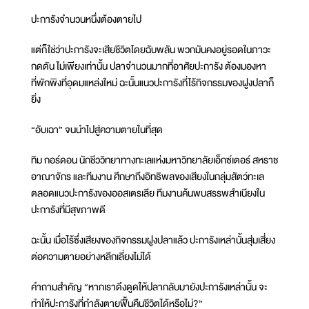
ปะการังจำนวนหนึ่งต้องตายไป
แต่ก็ใช่ว่าปะการังจะเสียชีวิตโดยฉับพลัน พวกมันคงอยู่รอดในภาวะ
กดดัน ไม่เพียงเท่านั้น ปลาจำนวนมากที่อาศัยปะการัง ต้องมองหา
ที่พักพิงที่อุดมแหล่งใหม่ ฉะนั้นแนวปะการังที่ไร้กิจกรรมของฝูงปลาก็
ยิ่ง
“อับเฉา” จนนำไปสู่ความตายในที่สุด
ทิม กอร์ดอน นักชีววิทยาทางทะเลแห่งมหาวิทยาลัยเอ็กซ์เตอร์ สหราช
อาณาจักร และทีมงาน ศึกษาถึงอิทธิพลของเสียงในกลุ่มสัตว์ทะเล
ตลอดแนวปะการังของออสเตรเลีย ทีมงานค้นพบสรรพสำเนียงใน
ปะการังที่มีสุขภาพดี
ฉะนั้น เมื่อไร้ซึ่งเสียงของกิจกรรมฝูงปลาแล้ว ปะการังเหล่านั้นสุ่มเสี่ยง
ต่อความตายอย่างหลีกเลี่ยงไม่ได้
คำถามสำคัญ “หากเราดึงดูดให้ปลากลับมายังปะการังเหล่านั้น จะ
ทำให้ปะการังที่กำลังตายฟื้นคืนชีวิตได้หรือไม่?”