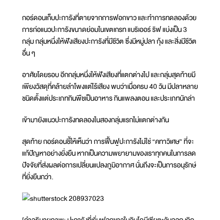
กอร์ดอนเก็บปะการังที่ตายจากการฟอกขาว และทำการทดลองด้วย
การก่อแนวปะการังขนาดย่อมในเขตเกรท แบริเออร์ ริฟ แบ่งเป็น 3
กลุ่ม กลุ่มหนึ่งให้ฟังเสียงปะการังที่มีชีวิต ซึ่งมีหมู่ปลา กุ้ง และสิ่งมีชีวิต
อื่น ๆ
อาศัยโดยรอบ อีกกลุ่มหนึ่งให้ฟังเสียงที่แตกต่างไป และกลุ่มสุดท้ายมี
เพียงวัสดุที่คล้ายลำโพงแต่ไร้เสียง พบว่าเมื่อครบ 40 วัน มีปลาหลาย
ชนิดตั้งแต่ประเภทกินพืชเป็นอาหาร กินแพลงตอน และประเภทนักล่า
เข้ามายังแนวปะการังทดลองในสองกลุ่มแรกไม่แตกต่างกัน
สุดท้าย กอร์ดอนชี้ให้เห็นว่า การฟื้นฟูปะการังไม่ใช่ “คทาวิเศษ” ที่จะ
แก้ปัญหาอย่างยั่งยืน หากเป็นความพยายามของเราทุกคนในการลด
ปัจจัยที่ส่งผลต่อการเปลี่ยนแปลงภูมิอากาศ นั่นถึงจะเป็นการอนุรักษ์
ที่ยั่งยืนกว่า.
[คำอธิบายภาพ: ปะการังที่เริ่มฟอกขาวในอินโดนีเซียตะวันออก เกิด