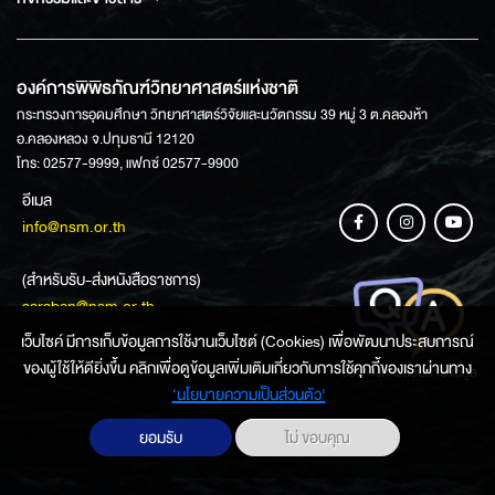
องค์การพิพิธภัณฑ์วิทยาศาสตร์แห่งชาติ
กระทรวงการอุดมศึกษา วิทยาศาสตร์วิจัยและนวัตกรรม 39 หมู่ 3 ต.คลองห้า
อ.คลองหลวง จ.ปทุมธานี 12120
โทร: 02577-9999, แฟกซ์ 02577-9900
อีเมล
info@nsm.or.th
(สำหรับรับ-ส่งหนังสือราชการ)
saraban@nsm.or.th
เว็บไซค์ มีการเก็บข้อมูลการใช้งานเว็บไซต์ (Cookies) เพื่อพัฒนาประสบการณ์
ของผู้ใช้ให้ดียิ่งขึ้น คลิกเพื่อดูข้อมูลเพิ่มเติมเกี่ยวกับการใช้คุกกี้ของเราผ่านทาง
ช่องทางการสอบถามข้อมูล
‘นโยบายความเป็นส่วนตัว'
ยอมรับ
ไม่ ขอบคุณ