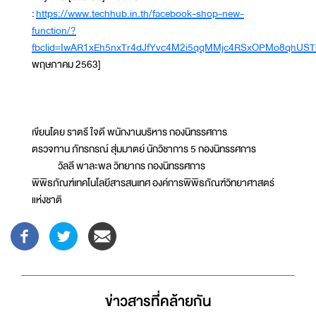
:
https://www.techhub.in.th/facebook-shop-new-
function/?
fbclid=IwAR1xEh5nxTr4dJfYvc4M2i5qqMMjc4RSxOPMo8qhUST
พฤษภาคม 2563]
เขียนโดย ราตรี ใจดี พนักงานบริหาร กองนิทรรศการ
ตรวจทาน ภัทรกรณ์ สุ่มมาตย์ นักวิชาการ 5 กองนิทรรศการ
วัลลี พาละพล วิทยากร กองนิทรรศการ
พิพิธภัณฑ์เทคโนโลยีสารสนเทศ องค์การพิพิธภัณฑ์วิทยาศาสตร์
แห่งชาติ
ข่าวสารที่่คล้ายกัน