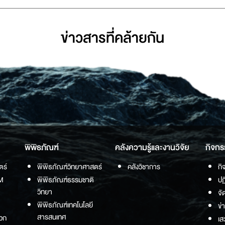
ข่าวสารที่่คล้ายกัน
พิพิธภัณฑ์
คลังความรู้และงานวิจัย
กิจกร
ตร์
พิพิธภัณฑ์วิทยาศาสตร์
คลังวิชาการ
กิ
M
พิพิธภัณฑ์ธรรมชาติ
ปฏ
วิทยา
จั
พิพิธภัณฑ์เทคโนโลยี
ข่
สารสนเทศ
วก
เส