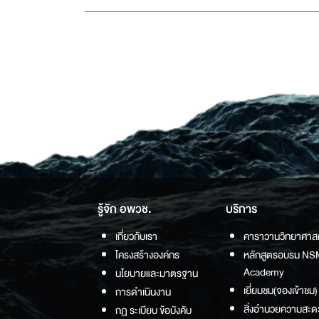
รู้จัก อพวช.
บริการ
เกี่ยวกับเรา
คาราวานวิทยาศาส
โครงสร้างองค์กร
หลักสูตรอบรม NS
Academy
นโยบายและมาตรฐาน
เยี่ยมชม(จองเข้าชม)
การดำเนินงาน
สิ่งอำนวยความสะด
กฏ ระเบียบ ข้อบังคับ