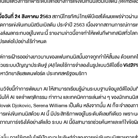
ว้นแม้แต่วงการกีฬาระดับโลกอย่างการแข่งขันเทนนิสวิมเบิลดัน
(Wimbled
มื่อวันที่ 24 สิงหาคม 2563
สถานีโทรทัศน์ไทยพีบีเอสได้เผยแพร่ข่าวผ่า
ัดการแข่งขันเทนนิสวิมเบิลดัน ประจำปี 2563 เนื่องจากสถานการณ์การแ
ังส่งผลกระทบอยู่ในขณะนี้ รายงานข่าวนี้อาจทำให้แฟนกีฬาเทสนิสทั่วโ
ปรดต่อไปอย่างไร้กำหนด
ต่การเฝ้ารออย่างยาวนานของแฟนเทนนิสนั้นอาจถูกทำให้สั้นลง ด้วยเทคโ
้วยระบบปัญญาประดิษฐ์
(AI)
โดยใช้การจำลองในรูปแบบวิดีโอชื่อ
Vid2Pl
หาวิทยาลัยสแตนฟอร์ด ประเทศสหรัฐอเมริกา
ีมวิจัยนี้ทำการพัฒนา AI ให้สามารถเรียนรู้ผ่านระบบฐานข้อมูลวิดีโอบันทึ
น้นให้ AI จดจำพฤติกรรม ท่าทาง และเทคนิคการเล่นต่าง ๆ ของนักเทนนิ
ovak Djokovic, Serena Williams เป็นต้น หลังจากนั้น AI ก็จะจำลองการ
ารแข่งขันเทนนิสด้วย AI นี้ มีประสิทธิภาพอยู่ในระดับดีเลยทีเดียว เ
ถาณการ์จริงได้อย่างดีแล้ว ระบบ AI นี้ยังสามารถช่วยค้นหาและแก้ไขข้อ
ังนั้น การใช้เทคโนโลยีปัญญาประดิษฐ์จำลองการแข่งขันเทนนิสรายการสำคัญ