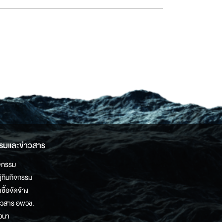
รมและข่าวสาร
จกรรม
ิทินกิจกรรม
ดซื้อจัดจ้าง
าวสาร อพวช.
วนา