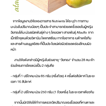
จากข้อมูลงานวิจัยของวารสาร Nutrients ได้ระบุว่า การทาน
มะม่วงในปริมาณน้อยๆ เป็นประจำสามารถช่วยลดริ้วรอยในผู้หญิง
วัยทองได้มะม่วงชนิดพันธุ์ต่าง ๆ โดยเฉพาะสายพันธุ์ Afaulfo จาก
เม็กซิโกอุดมด้วยวิตามิน โพแทสเซียม กากใยอาหาร เบต้าแคโรทีน
และสารต้านอนุมูลอิสระที่เป็นประโยชน์ต่อผิวช่วยลดร่องลึกบนผิว
หน้า
งานวิจัยดังกล่าวมีผู้หญิงในช่วงอายุ “วัยทอง” จำนวน 28 คน เข้า
ร่วมโครงการโดยแบ่งเป็น 2 กลุ่มคือ
- กลุ่มที่ 1 บริโภคมะม่วง 85 กรัม (ครึ่งถ้วย) 4 ครั้งต่อสัปดาห์ ในระยะ
เวลา 16 สัปดาห์
- กลุ่มที่ 2 บริโภคมะม่วง 250 กรัม (1 ถ้วยครึ่ง) ในระยะเวลาเดียวกัน
จากนั้นนักวิจัยได้ทำการตรวจวัดปริมาณของริ้วรอยที่หางตาและ