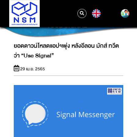
EN
ยอดดาวน์โหลดแอปฯพุ่ง หลังอีลอน มักส์ ทวีตว่า
“USE SIGNAL”
ยอดดาวน์โหลดแอปฯพุ่ง หลังอีลอน มักส์ ทวีต
ว่า “Use Signal”
29 เม.ย. 2565