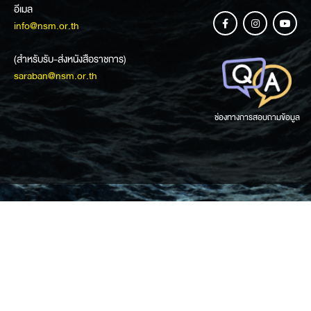
อีเมล
info@nsm.or.th
(สำหรับรับ-ส่งหนังสือราชการ)
saraban@nsm.or.th
ช่องทางการสอบถามข้อมูล