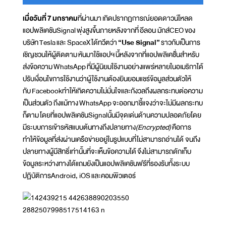
เมื่อวันที่ 7 มกราคม
ที่ผ่านมา เกิดปรากฏการณ์ยอดดาวน์โหลด
แอปพลิเคชันSignal พุ่งสูงขึ้นภายหลังจากที่ อีลอน มักส์CEO ของ
บริษัท Tesla และ SpaceX ได้ทวีตว่า
“Use Signal”
ราวกับเป็นการ
เชิญชวนให้ผู้ติดตาม หันมาใช้แอปฯ นี้หลังจากที่แอปพลิเคชััั่นสำหรับ
ส่งข้อความ WhatsApp ที่มีผู้นิยมใช้งานอย่างแพร่หลายในอเมริกาได้
ปรับเงื่อนไขการใช้งานว่าผู้ใช้งานต้องยินยอมแชร์ข้อมูลส่วนตัวให้
กับ Facebookทำให้เกิดความไม่มั่นใจและกังวลถึงผลกระทบต่อความ
เป็นส่วนตัว ถึงแม้ทาง WhatsApp จะออกมาชี้แจงว่าจะไม่มีผลกระทบ
ก็ตาม โดยที่แอปพลิเคชันSignalนั้นมีจุดเด่นด้านความปลอดภัยโดย
มีระบบการเข้ารหัสแบบต้นทางถึงปลายทาง
(Encrypted)
คือการ
ทำให้ข้อมูลที่ส่งผ่านเครือข่ายอยู่ในรูปแบบที่ไม่สามารถอ่านได้ จนถึง
ปลายทางผู้มีสิทธิ์เท่านั้นที่จะเห็นข้อความได้ จึงไม่สามารถดักเก็บ
ข้อมูลระหว่างทางได้แถมยังเป็นแอปพลิเคชันฟรีที่รองรับทั้งระบบ
ปฏิบัติการAndroid, iOS และคอมพิวเตอร์