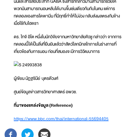
นินและสารสื่อประสาท GABA ซึ่งสารที่กล่าวมานี้สามารถช่วยให้
พวกมันสามารถนอนหลับได้นานขึ้นเช่นเดียวกันกับในคน แต่การ
ทดลองของสารโดพามีน ที่มีฤทธิ์ทำให้ไม่ง่วง กลับส่งผลตรงกันข้าง
เมื่อใช้กับไฮดรา
ดร. ไทจิ อิโต หนึ่งในนักวิจัยจากมหาวิทยาลัยคิวชู กล่าวว่า จากการ
ทดลองนี้ได้เป็นสิ่งที่ยืนยันแล้วว่าสัตว์โลกมีกลไกภายในร่างกายที่
เกี่ยวข้องกับการนอน ก่อนที่สมองจะมีการวิวัฒนาการ
ผู้เขียน นัฏฐรินีย์ บุตรดีวงศ์
ศูนย์ข้อมูลข่าวสารวิทยาศาสตร์ อพวช.
ที่มาของแหล่งข้อมูล
(Reference)
https://www.bbc.com/thai/international-55694405