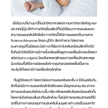
เมื่อไม่นานที่ผ่านมานี้ทีมนักวิทยาศาสตร์จากมหาวิทยาลัยคิวชู ของ
ประเทศญี่ปุ่น ได้ทำการวิจัยเรื่องสัตว์ที่ไม่มีวิวัฒนาการของสมองจะ
สามารถนอนหลับได้หรือไม่ การวิจัยนี้ได้มีการเผยแพร่ในวารสาร
Science Advances โดยระบุไว้ว่า สัตว์จำพวก ไฮดราและ
แมงกะพรุนที่ไม่มีสมอง มีสภาวะที่เรียกว่างีบหลับเหมือนสัตว์ทั่วๆไป
ซึ่งทีมนักวิจัยได้มีการมีการตั้งกล้องเพื่อดูความเคลื่อนไหวของไฮดรา
ชนิดHydra vulgaris โดยสังเกตพฤติกรรมการเคลื่อนไหวและหยุด
นิ่ง พร้อมทั้งให้มีการเปิดแสงไฟจากอุปกรณ์แฟลชเพื่อเป็นการ
กระตุ้นให้ไฮดรามีการเคลื่อนไหวอีกด้วย
ทีมผู้วิจัยพบว่า ไฮดรามีรอบการนอนหลับและตื่น 4 ชั่วโมงสลับกัน
อีกทั้งยังมีอาการนอนหลับพักไม่เพียงพอ เมื่อถูกรบกวน เช่น อาจจะ
มีการนอนในรอบถัดไปนานขึ้น หรือ หรือเซลล์เติบโตลดน้อยลงอีกทั้ง
ไฮดรายังไวต่อแรงสั่นสะเทือนอีกด้วย ทั้งยังมีการทดสอบสารเคมีที่มี
ฤทธิ์ในการการควบคุมการนอนหลับในมนุษย์ อย่าง ฮอร์โมนเมลาโท