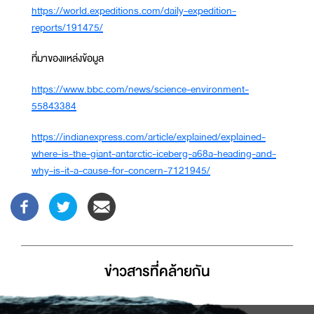
https://world.expeditions.com/daily-expedition-
reports/191475/
ที่มาของแหล่งข้อมูล
https://www.bbc.com/news/science-environment-
55843384
https://indianexpress.com/article/explained/explained-
where-is-the-giant-antarctic-iceberg-a68a-heading-and-
why-is-it-a-cause-for-concern-7121945/
ข่าวสารที่่คล้ายกัน