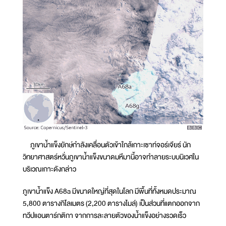
ภูเขาน้ำแข็งยักษ์กำลังเคลื่อนตัวเข้าใกล้เกาะเซาท์จอร์เจียร์ นัก
วิทยาศาสตร์หวั่นภูเขาน้ำแข็งขนาดมหึมานี้อาจทำลายระบบนิเวศใน
บริเวณเกาะดังกล่าว
ภูเขาน้ำแข็ง A68a มีขนาดใหญ่ที่สุดในโลก มีพื้นที่ทั้งหมดประมาณ
5,800 ตารางกิโลเมตร (2,200 ตารางไมล์) เป็นส่วนที่แตกออกจาก
ทวีปแอนตาร์กติกา จากการละลายตัวของน้ำแข็งอย่างรวดเร็ว