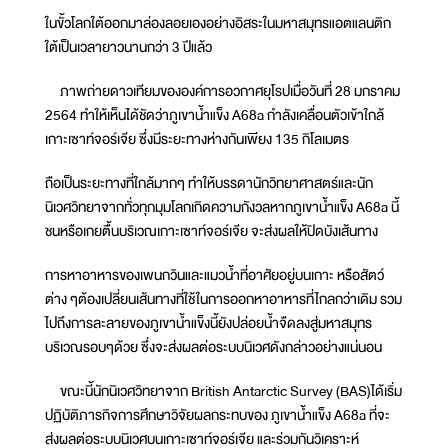
ในขั้วโลกใต้ออกมาล่องลอยเองอย่างอิสระในมหาสมุทรแอตแลนติก
ใต้เป็นเวลายาวนานกว่า 3 ปีแล้ว
ภาพถ่ายดาวเทียมขององค์การอวกาศยุโรปเมื่อวันที่ 28 มกราคม
2564 ทำให้เห็นได้ชัดว่าภูเขาน้ำแข็ง A68a กำลังเคลื่อนตัวเข้าใกล้
เกาะเซาท์จอร์เจีย ซึ่งมีระยะทางห่างกันเพียง 135 กิโลเมตร
ถือเป็นระยะทางที่ใกล้มากๆ ทำให้บรรดานักวิทยาศาสตร์และนัก
นิเวศวิทยาจากทั่วทุกมุมโลกเกิดความกังวลหากภูเขาน้ำแข็ง A68a นี้
ชนหรือเกยตื้นบริเวณเกาะเซาท์จอร์เจีย จะส่งผลให้ปิดบังเส้นทาง
การหาอาหารของเพนกวินและแมวน้ำที่อาศัยอยู่บนเกาะ หรือสัตว์
ต่าง ๆต้องเปลี่ยนเส้นทางที่ใช้ในการออกหาอาหารที่ไกลกว่าเดิม รวม
ไปถึงการละลายของภูเขาน้ำแข็งนี้ยังปล่อยน้ำจืดลงสู่มหาสมุทร
บริเวณรอบๆด้วย ซึ่งจะส่งผลต่อระบบนิเวศดังกล่าวอย่างแน่นอน
ขณะนี้นักนิเวศวิทยาจาก British Antarctic Survey (BAS)ได้เริ่ม
ปฏิบัติภารกิจการศึกษาวิจัยผลกระทบของ ภูเขาน้ำแข็ง A68a ที่จะ
ส่งผลต่อระบบนิเวศบนเกาะเซาท์จอร์เจีย และร่วมกันวิเคราะห์