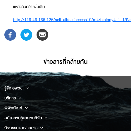
แหล่งค้นคว้าเพิ่มเติม
http://119.46.166.126/self_all/selfaccess10/m4/biology4_1_1/B
ข่าวสารที่่คล้ายกัน
รู้จัก อพวช.
บริการ
พิพิธภัณฑ์
คลังความรู้และงานวิจัย
กิจกรรมและข่าวสาร