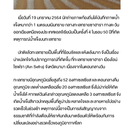
เมื่อวันที่ 19 มกราคม 2564 นักถ่ายภาพท้องถิ่นได้บันทึกภาพน้ำ
แข็งหนากว่า 1 เมตรบนเนินทราย กลางทะเลทรายซาฮารา ทางตะวัน
ออกเฉียงเหนือของประเทศแอลจีเรียนับเป็นครั้งที่ 4 ในรอบ 50 ปีที่เกิด
เหตุการณ์น้ำแข็งบนทะเลทราย
ปกติแล้วทะเลทรายเป็นพื้นที่ที่ร้อนจัดและแห้งแล้งมาก จึงเป็นเรื่อง
น่าแปลกใจกับปรากฏการณ์ที่เกิดขึ้น ที่ทะเลทรายซาฮารา เมืองไอน์
ไซฟรา (Ain Sefra) จังหวัดนามา เนื่องจากในตอนกลางวัน
ทะเลทรายมีอุณหภูมิเฉลี่ยสูงถึง 52 องศาเซลเซียส และตอนกลางคืน
อุณหภูมิจะลดต่ำลงเหลือเฉลี่ย 20 องศาเซลเซียส ซึ่งไม่น่าก่อให้เกิด
น้ำแข็งได้ หากแต่วันดังกล่าวอุณหภูมิลดลงเหลือ 3 องศาเซลเซียส จึง
เกิดน้ำแข็งสีขาวปกคลุมพื้นที่ดูน่าประหลาดใจและละลายหายไปอย่าง
รวดเร็วในช่วงเช้า เหตุการณ์นี้อาจเป็นการส่งสัญญาณจาก
ธรรมชาติที่กำลังเตือนให้เราหันกลับมาเตรียมตัวให้พร้อมกับการ
เปลี่ยนแปลงอย่างรวดเร็วของภูมิอากาศโลก