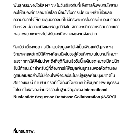
พันธุกรรมของไวรัส H7N9 ในวันเดียวกับที่แจ้งการค้นพบคนไขสาม
คนให้กับองค์การอนามัยโลก เงื่อนไขในการเปิดเผยเหล่านี้ช่วยลด
ความกังวลใจให้กับกลุ่มนักวิจัยที่ไม่มีทรัพยากรในการคำนวนมากนัก
ที่อาจจะไม่อยากเปิดเผยข้อมูลที่ยังไม่ได้ทำการวิเคราะห์เรียบร้อยแล้ว
เพราะพวกเขาอาจไม่ได้รับเครดิตจากผลงานดังกล่าว
ถึงแม้ว่าเรื่องของการเปิดเผยข้อมูลจะไม่ได้เป็นเพียงแค่ปัญหาทาง
วิทยาศาสตร์แต่มีมิติทางสังคมยึดโยงอยู่ด้วยก็ตาม นโยบายที่เหมาะ
สมจากทุกมิติจึงไม่น่าจะถึงที่ยุติกันในเร็ววันนี้ แต่ในจดหมายเปิดผนึก
ยังมีคำแนะนำสำหรับผู้ที่ต้องการให้ข้อมูลพันธุกรรมของตัวท่านเอง
ถูกเปิดเผยอย่างไม่มีเงื่อนไขเพื่อผลประโยชน์สูงสุดต่อมนุษยชาติใน
สภาวะแบบนี้ ท่านสามารถทำได้ทันทีโดยการนำข้อมูลทางพันธุกรรม
โคโรนาไวรัสของท่านเข้าร่วมในฐานข้อมูลของ
International
Nucleotide Sequence Database Collaboration
(INSDC)
ที่มารูปภาพ: