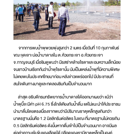
จากการพบน้ำพุพวยพุ่งสูงกว่า 2 เมตร เมื่อวันที่ 10 กุมภาพันธ์
ขณะขุดเจาะบ่อน้ำบาดาลใน ต.ห้วยกระเจา อ.ห้วยกระเจา
จ.กาญจนบุรี เมื่อชิมดูพบว่า มีรสซ่าคล้ายโซดาและอมหวานเล็กน้อย
จนชาวบ้านเรียกกันว่าน้ำพุโซดานั้น นับเป็นแหล่งน้ำพุที่มีความพิเศษ
ไม่เคยพบในประเทศไทยมาก่อน หลังข่าวแพร่ออกไป มีประชาชนที่
สนใจเดินทางมาดูและทดลองชิมกันเป็นจำนวนมาก
ล่าสุด อธิบดีกรมทรัพยากรน้ำบาดาลได้ออกมาเผยว่า แม้ว่า
น้ำพุนี้จะมีค่า pH 6.75 ซึ่งใกล้เคียงกับน้ำดื่ม แต่ไม่แนะนำให้ประชาชน
นำมาดื่มโดยตรงเนื่องจากพบว่ามีปริมาณธาตุเหล็กสูงเกินกว่า
มาตรฐานนั่นคือ 1.2 มิลลิกรัมต่อลิตร ในขณะที่มาตรฐานไม่ควรเกิน
0.5 มิลลิกรัมต่อลิตร ดังนั้นหากดื่มเข้าไปเป็นจำนวนมาก อาจมีผล
ต่อค่าความเข้มข้นของเลือดได้ (เลือดของเรามีธาตุเหล็กเป็นองค์