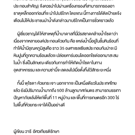
ประกอบสำคัญ) จึงควรนำไปผ่านเครื่องกรองที่สามารถกรองเอา
ธาตุเหล็กออกก่อนที่จะนำไปบริโภค โดยขณะนี้ทางการได้ติดป้ายแจ้ง
เตือนไม่ให้ประชาชนนำน้ำดังกล่าวมาบริโภคเป็นการชั่วคราวแล้ว
ผู้เชี่ยวชาญได้ให้สาเหตุที่น้ำบาดาลที่นี่มีรสชาดคล้ายน้ำโซดาว่า
เนื่องจากหลายองค์ประกอบด้วยกัน คือ แหล่งน้ำนี้อยู่ในชั้นหินร้อนที่
ทำให้น้ำมีอุณหภูมิสูงคือ ราว 35 องศาเซลเซียสประกอบกับน่าจะมี
หินปูนที่ถูกความร้อนแล้วจะปล่อยคาร์บอนไดออกไซด์ออกมาสะสม
ในน้ำ ซึ่งเป็นลักษณะเดียวกับการทำให้เกิดน้ำโซดาในทาง
อุตสาหกรรม และความซ่านี้จะลดลงไปเมื่อตั้งทิ้งไว้สักระยะหนึ่ง
ทั้งนี้ พุโซดา ห้วยกระเจา นอกจากจะเป็นหนึ่งเดียวในประเทศไทย
แล้ว ยังมีปริมาณน้ำมากถึง 500 ล้านลูกบาศก์เมตร สามารถบรรเทา
ปัญหาภัยแล้งให้แก่พื้นที่ 11 หมู่บ้าน และพื้นที่การเกษตรอีก 300 ไร่
ในพื้นที่ห้วยกระเจาได้เป็นอย่างดี
ผู้เขียน วารี อัศวเกียรติรักษา