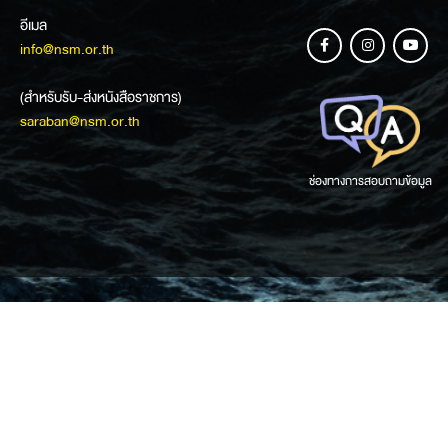
อีเมล
info@nsm.or.th
(สำหรับรับ-ส่งหนังสือราชการ)
saraban@nsm.or.th
ช่องทางการสอบถามข้อมูล