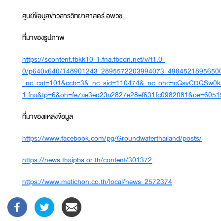
ศูนย์ข้อมูลข่าวสารวิทยาศาสตร์ อพวช.
ที่มาของรูปภาพ
https://scontent.fbkk10-1.fna.fbcdn.net/v/t1.0-
0/p640x640/148901243_2895572203994073_49845218956500
_nc_cat=101&ccb=3&_nc_sid=110474&_nc_ohc=cGsvCDGSw0kA
1.fna&tp=6&oh=fe7ae3ed23a2827e28ef631fc0982081&oe=605
ที่มาของแหล่งข้อมูล
https://www.facebook.com/pg/Groundwaterthailand/posts/
https://news.thaipbs.or.th/content/301372
https://www.matichon.co.th/local/news_2572374