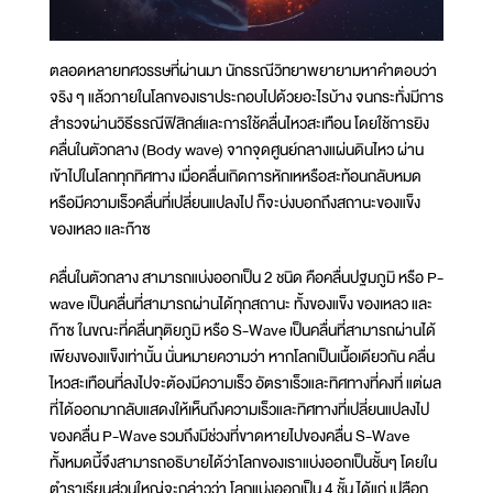
ตลอดหลายทศวรรษที่ผ่านมา นักธรณีวิทยาพยายามหาคำตอบว่า
จริง ๆ แล้วภายในโลกของเราประกอบไปด้วยอะไรบ้าง จนกระทั่งมีการ
สำรวจผ่านวิธีธรณีฟิสิกส์และการใช้คลื่นไหวสะเทือน โดยใช้การยิง
คลื่นในตัวกลาง (Body wave) จากจุดศูนย์กลางแผ่นดินไหว ผ่าน
เข้าไปในโลกทุกทิศทาง เมื่อคลื่นเกิดการหักเหหรือสะท้อนกลับหมด
หรือมีความเร็วคลื่นที่เปลี่ยนแปลงไป ก็จะบ่งบอกถึงสถานะของแข็ง
ของเหลว และก๊าซ
คลื่นในตัวกลาง สามารถแบ่งออกเป็น 2 ชนิด คือคลื่นปฐมภูมิ หรือ P-
wave เป็นคลื่นที่สามารถผ่านได้ทุกสถานะ ทั้งของแข็ง ของเหลว และ
ก๊าซ ในขณะที่คลื่นทุติยภูมิ หรือ S-Wave เป็นคลื่นที่สามารถผ่านได้
เพียงของแข็งเท่านั้น นั่นหมายความว่า หากโลกเป็นเนื้อเดียวกัน คลื่น
ไหวสะเทือนที่ลงไปจะต้องมีความเร็ว อัตราเร็วและทิศทางที่คงที่ แต่ผล
ที่ได้ออกมากลับแสดงให้เห็นถึงความเร็วและทิศทางที่เปลี่ยนแปลงไป
ของคลื่น P-Wave รวมถึงมีช่วงที่ขาดหายไปของคลื่น S-Wave
ทั้งหมดนี้จึงสามารถอธิบายได้ว่าโลกของเราแบ่งออกเป็นชั้นๆ โดยใน
ตำราเรียนส่วนใหญ่จะกล่าวว่า โลกแบ่งออกเป็น 4 ชั้น ได้แก่ เปลือก