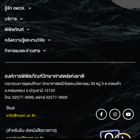
รู้จัก อพวช.
บริการ
พิพิธภัณฑ์
คลังความรู้และงานวิจัย
กิจกรรมและข่าวสาร
องค์การพิพิธภัณฑ์วิทยาศาสตร์แห่งชาติ
กระทรวงการอุดมศึกษา วิทยาศาสตร์วิจัยและนวัตกรรม 39 หมู่ 3 ต.คลองห้า
อ.คลองหลวง จ.ปทุมธานี 12120
โทร: 02577-9999, แฟกซ์ 02577-9900
อีเมล
info@nsm.or.th
(สำหรับรับ-ส่งหนังสือราชการ)
saraban@nsm.or.th