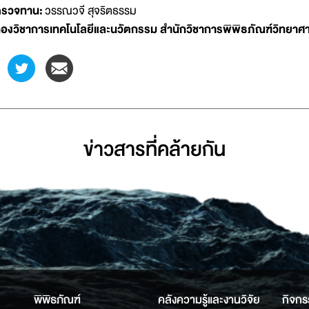
รวจทาน:
วรรณวจี สุจริตธรรม
องวิชาการเทคโนโลยีและนวัตกรรม สำนักวิชาการพิพิธภัณฑ์วิทยาศา
ข่าวสารที่่คล้ายกัน
พิพิธภัณฑ์
คลังความรู้และงานวิจัย
กิจกร