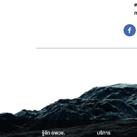
ต
ก
รู้จัก อพวช.
บริการ