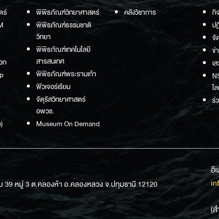
ตร์
พิพิธภัณฑ์วิทยาศาสตร์
คลังวิชาการ
กิ
M
พิพิธภัณฑ์ธรรมชาติ
ปฏ
วิทยา
จั
พิพิธภัณฑ์เทคโนโลยี
ข่
สารสนเทศ
วก
เส
พิพิธภัณฑ์พระรามเก้า
p
NS
ฟิวเจอร์เรียม
โล
จัตุรัสวิทยาศาสตร์
ร่
อพวช.
)
Museum On Demand
อี
in
ม 39 หมู่ 3 ต.คลองห้า อ.คลองหลวง จ.ปทุมธานี 12120
(ส