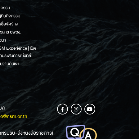
จกรรม
ิทินกิจกรรม
ดซื้อจัดจ้าง
าวสาร อพวช.
วนา
M Experience | เปิด
กประสบการณ์วิทย์
วมงานกับเรา
เมล
fo@nsm.or.th
ำหรับรับ-ส่งหนังสือราชการ)