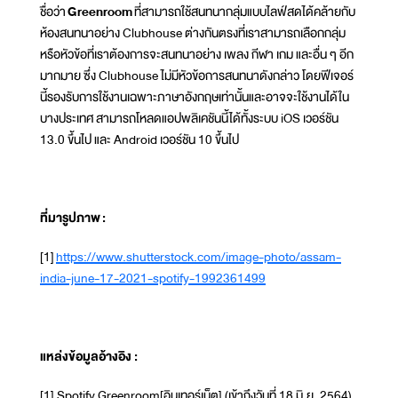
ชื่อว่า
Greenroom
ที่สามารถใช้สนทนากลุ่มแบบไลฟ์สดได้คล้ายกับ
ห้องสนทนาอย่าง Clubhouse ต่างกันตรงที่เราสามารถเลือกกลุ่ม
หรือหัวข้อที่เราต้องการจะสนทนาอย่าง เพลง กีฬา เกม และอื่น ๆ อีก
มากมาย ซึ่ง Clubhouse ไม่มีหัวข้อการสนทนาดังกล่าว โดยฟีเจอร์
นี้รองรับการใช้งานเฉพาะภาษาอังกฤษเท่านั้นและอาจจะใช้งานได้ใน
บางประเทศ สามารถโหลดแอปพลิเคชันนี้ได้ทั้งระบบ iOS เวอร์ชัน
13.0 ขึ้นไป และ Android เวอร์ชัน 10 ขึ้นไป
ที่มารูปภาพ
:
[1]
https://www.shutterstock.com/image-photo/assam-
india-june-17-2021-spotify-1992361499
แหล่งข้อมูลอ้างอิง :
[1] Spotify Greenroom[อินเทอร์เน็ต] (เข้าถึงวันที่ 18 มิ.ย. 2564)