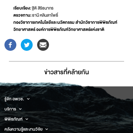
เรียบเรียง:
ฐิติ สิริธนากร
ตรวจทาน:
ธานี หลินลาโพธิ์
กองวิชาการเทคโนโลยีและนวัตกรรม สำนักวิชาการพิพิธภัณฑ์
วิทยาศาสตร์ องค์การพิพิธภัณฑ์วิทยาศาสตร์แห่งชาติ
ข่าวสารที่่คล้ายกัน
รู้จัก อพวช.
บริการ
พิพิธภัณฑ์
คลังความรู้และงานวิจัย