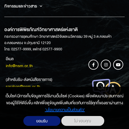
กิจกรรมและข่าวสาร
องค์การพิพิธภัณฑ์วิทยาศาสตร์แห่งชาติ
กระทรวงการอุดมศึกษา วิทยาศาสตร์วิจัยและนวัตกรรม 39 หมู่ 3 ต.คลองห้า
อ.คลองหลวง จ.ปทุมธานี 12120
โทร: 02577-9999, แฟกซ์ 02577-9900
อีเมล
info@nsm.or.th
(สำหรับรับ-ส่งหนังสือราชการ)
saraban@nsm.or.th
เว็บไซค์ มีการเก็บข้อมูลการใช้งานเว็บไซต์ (Cookies) เพื่อพัฒนาประสบการณ์
ของผู้ใช้ให้ดียิ่งขึ้น คลิกเพื่อดูข้อมูลเพิ่มเติมเกี่ยวกับการใช้คุกกี้ของเราผ่านทาง
ช่องทางการสอบถามข้อมูล
‘นโยบายความเป็นส่วนตัว'
ยอมรับ
ไม่ ขอบคุณ