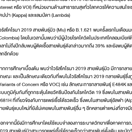
nterest หรือ VOI) ที่หน่วยงานด้านสาธารณสุขทั่วโลกควรให้ความสนใจเช่น
คปปา (Kappa) และแลมป์ดา (Lambda)
วรัสโคโรนา 2019 สายพันธุ์มิว (Mu) หรือ B.1.621 พบครั้งแรกในเดือ
Colombia) โดยในเวลานั้นพบว่ามีผู้ป่วยโรคโควิดในประเทศโคลอมเบียเพี
วลาไม่ถึงปีกลับพบผู้ติดเชื้อสายพันธุ์ดังกล่าวมากถึง 39% และยังพบผู้ติดเ
ลกอีกด้วย
ากการศึกษาเบื้องต้น พบว่าไวรัสโคโรนา 2019 สายพันธุ์มิว มีการกลายพั
ักษณะ และเป็นลักษณะเดียวกับที่พบในไวรัสโคโรนา 2019 กลายพันธุ์ซึ่งถูกจ
Variants of Concern หรือ VOC) เช่น ลักษณะการกลายพันธุ์ E484K และ 
ะบบภูมิคุ้มกันที่ถูกกระตุ้นโดยวัคซีนป้องกันโรคโควิด 19 ซึ่งพบในสาย
681H ที่เกี่ยวข้องกับการแพร่เชื้อได้รวดเร็ว ซึ่งพบในสายพันธุ์อัลฟา 
ายพันธุ์แบบใหม่ที่ยังไม่เคยพบในสายพันธุ์อื่น ๆ อีกหลายตำแหน่งที่อาจ
อกจากนี้ยังมีการศึกษาโดยใช้แบบจำลองการระบาดวิทยาเพื่อคาดการ
019 สายพันธุ์มิวสามารถแพร่เชื้อได้รวดเร็วกว่าสายพันธุ์ดั้งเดิม และ