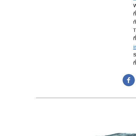
W
ท
ก
T
ท
i
S
ท