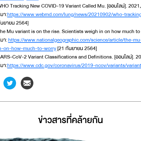
HO Tracking New COVID-19 Variant Called Mu. [ออนไลน์]. 2021, 
ี่มา:
https://www.webmd.com/lung/news/20210902/who-tracking
ันยายน 2564]
he Mu variant is on the rise. Scientists weigh in on how much to 
ี่มา:
https://www.nationalgeographic.com/science/article/the-mu-
n-on-how-much-to-worry
[21 กันยายน 2564]
ARS-CoV-2 Variant Classifications and Definitions. [ออนไลน์]. 20
ี่มา:
https://www.cdc.gov/coronavirus/2019-ncov/variants/variant
ข่าวสารที่่คล้ายกัน