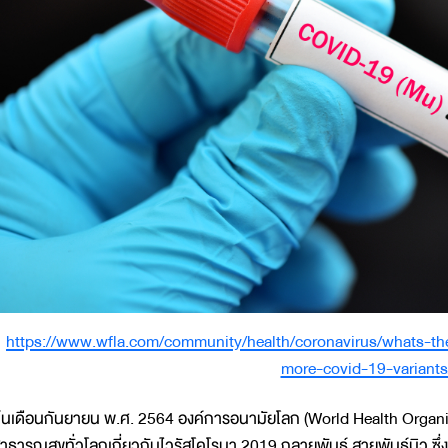
https://www.wfla.com/community/health/coronavirus/whats-th
more-covid-19-variants
้นเดือนกันยายน พ.ศ. 2564 องค์การอนามัยโลก (World Health Organ
าธารณสุขทั่วโลกเกี่ยวกับไวรัสโคโรนา 2019 กลายพันธุ์ สายพันธุ์มิว ซึ่ง