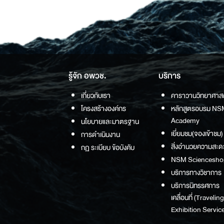
รู้จัก อพวช.
บริการ
เกี่ยวกับเรา
คาราวานวิทยาศาส
โครงสร้างองค์กร
หลักสูตรอบรม NS
Academy
นโยบายและมาตรฐาน
เยี่ยมชม(จองเข้าชม)
การดำเนินงาน
สิ่งอำนวยความสะด
กฏ ระเบียบ ข้อบังคับ
NSM Sciencesho
บริการทางวิชาการ
บริการนิทรรศการ
เคลื่อนที่ (Traveling
Exhibition Service