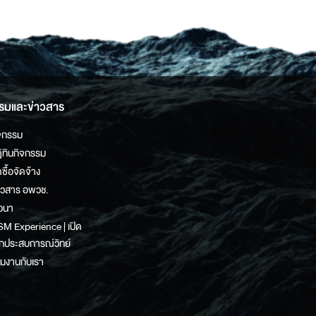
รมและข่าวสาร
จกรรม
ิทินกิจกรรม
ดซื้อจัดจ้าง
าวสาร อพวช.
วนา
M Experience | เปิด
กประสบการณ์วิทย์
วมงานกับเรา