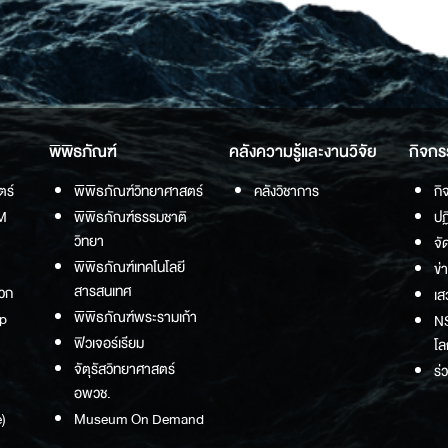
พิพิธภัณฑ์
คลังความรู้และงานวิจัย
กิจกร
ตร์
พิพิธภัณฑ์วิทยาศาสตร์
คลังวิชาการ
กิ
M
พิพิธภัณฑ์ธรรมชาติ
ปฏ
วิทยา
จั
พิพิธภัณฑ์เทคโนโลยี
ข่
สารสนเทศ
วก
เส
พิพิธภัณฑ์พระรามเก้า
p
NS
ฟิวเจอร์เรียม
โล
จัตุรัสวิทยาศาสตร์
ร่
อพวช.
)
Museum On Demand