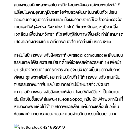
สนองของผลึกเหลวเทอร์โมโครมิก โดยอาศัยความต้านทานไฟฟ้าที่
เปลี่ยนไปตามอุณหภูมิของเครือข่ายลวดเงินนาโนมาเป็นตัวแปรใน
กระบวนควบคุมการทำงาน และเมื่อผนวกกับการใช้ อุปกรณ์ตรวจวัด
แบบแอคทีฟ (Active Sensing Units) ที่ตรวจจับอุณหภูมิจากสิ่ง
แวดล้อม เพื่อนำมาวิเคราะห์โดยจับคู่สีกับภาพพื้นหลัง ทำให้สามารถ
แสดงผลที่ผิวหนังเทียมอิเล็กทรอนิกส์ทันทีอย่างเป็นธรรมชาติ
เทคโนโลยีการพรางตัวสังเคราะห์ (Artificial camouflage) เลียนแบบ
ธรรมชาติ ได้รับความสนใจมาตั้งแต่ช่วงคริสต์ศตวรรษที่ 19 เพื่อนำ
มาใช้ในกิจกรรมด้านการทหาร งานวิจัยนี้จึงอาจเป็นแนวทางในการ
พัฒนาชุดพรางตัวสังเคราะห์แบบใหม่ที่ทำให้การพรางตัวกลมกลืน
กับธรรมชาติมากขึ้น และในอนาคตยังมีเป้าหมายที่จะพัฒนา
เทคโนโลยีการพรางตัวสังเคราะห์ต่อไป โดยใช้สัตว์อื่น ๆ เป็นต้นแบบ
เช่น สัตว์ในชั้นเซฟาโลพอด (Cephalopod) หรือ สัตว์จำพวกหมึก ที่
สามารถพรางตัวให้เข้ากับสภาพแวดล้อม แต่มีการเคลื่อนไหวที่ซับ
ซ้อนและท้าทายกระบวนการออกแบบด้านวิศวกรรมเป็นอย่างมาก