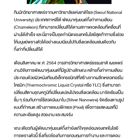
ทีมนักวิทยาศาสตร์จากมหาวิทยาลัยแห่งชาติโซล (Seoul National
University) ประเทศเกาหลีใต้ พัฒนาหุ่นยนต์กิ้งก่าคาเมเลียน
(Chameleon) ที่สามารถเปลี่ยนสีได้ตามสภาพแวดล้อมที่เคลื่อนที่
ผ่านได้สำเร็จ และนี่อาจเป็นจุดกำเนิดของเทคโนโลยีสุดท้าทายซึ่งช่วย
ให้มนุษย์พรางตัวได้อย่างแนบเนียนไปกับสิ่งแวดล้อมเช่นเดียวกับ
กิ้งก่าที่เปลี่ยนสีได้
เดือนสิงหาคม พ.ศ. 2564 วารสารวิทยาศาสตร์ธรรมชาติ เผยแพร่
งานวิจัยการพัฒนาหุ่นยนต์ที่มีรูปร่างลักษณะคล้ายกิ้งก่าคาเมเลียน
ประกอบด้วยผิวหนังเทียมอิเล็กทรอนิกส์ที่สร้างจากผลึกเหลวเทอร์โม
โครมิก (Thermochromic Liquid Crystal หรือ TLC) ซึ่งสามารถ
เปลี่ยนสีตามอุณหภูมิที่เปลี่ยนแปลงไปของสิ่งแวดล้อม มาจัดเรียงเป็น
ชั้น ๆ ร่วมกับการใช้ลวดเงินนาโน (Silver Nanowire) จัดเรียงตามรูป
แบบที่กำหนด สร้างภาพแบบพิกเซล (Pixel) เพื่อการแสดงผลที่มี
ความละเอียดสูง สวยงาม และสมจริง
ขณะเดียวกันผู้พัฒนาหุ่นยนต์กิ้งก่ายังแก้ไขจุดอ่อนของเทคโนโลยี
การพรางตัวนี้ ซึ่งเกี่ยวข้องกับการควบคุมการทำงาน และการตอบ