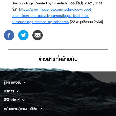
Surroundings Created by Scientists. [ออนไลน์]. 2021, แหล่ง
ที่มา:
https://www.iflscience.com/technology/robot-
chameleon-that-actively-camouflages-itself-into-
surroundings-created-by-scientists/
[22 พฤศจิกายน 2564]
ข่าวสารที่่คล้ายกัน
รู้จัก อพวช.
บริการ
พิพิธภัณฑ์
คลังความรู้และงานวิจัย