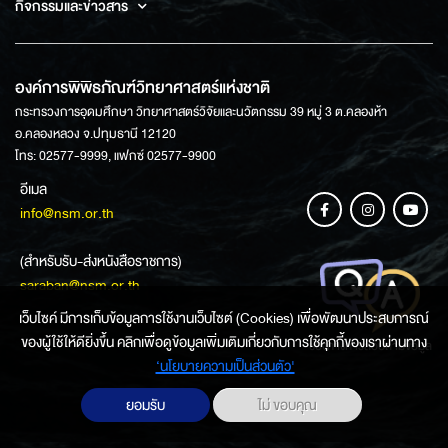
กิจกรรมและข่าวสาร
องค์การพิพิธภัณฑ์วิทยาศาสตร์แห่งชาติ
กระทรวงการอุดมศึกษา วิทยาศาสตร์วิจัยและนวัตกรรม 39 หมู่ 3 ต.คลองห้า
อ.คลองหลวง จ.ปทุมธานี 12120
โทร: 02577-9999, แฟกซ์ 02577-9900
อีเมล
info@nsm.or.th
(สำหรับรับ-ส่งหนังสือราชการ)
saraban@nsm.or.th
เว็บไซค์ มีการเก็บข้อมูลการใช้งานเว็บไซต์ (Cookies) เพื่อพัฒนาประสบการณ์
ของผู้ใช้ให้ดียิ่งขึ้น คลิกเพื่อดูข้อมูลเพิ่มเติมเกี่ยวกับการใช้คุกกี้ของเราผ่านทาง
ช่องทางการสอบถามข้อมูล
‘นโยบายความเป็นส่วนตัว'
ยอมรับ
ไม่ ขอบคุณ