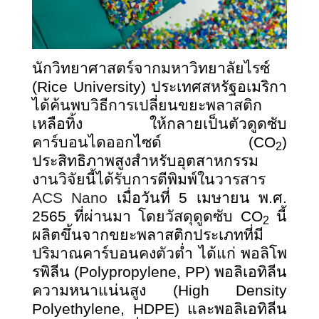
นักวิทยาศาสตร์จากมหาวิทยาลัยไรซ์
(Rice University) ประเทศสหรัฐอเมริกา
ได้ค้นพบวิธีการเปลี่ยนขยะพลาสติก
เหลือทิ้ง ให้กลายเป็นตัวดูดซับ
คาร์บอนไดออกไซด์ (CO
)
2
ประสิทธิภาพสูงสำหรับอุตสาหกรรม
งานวิจัยนี้ได้รับการตีพิมพ์ในวารสาร
ACS Nano
เมื่อวันที่ 5 เมษายน พ.ศ.
2565 ที่ผ่านมา โดยวัสดุดูดซับ CO
นี้
2
ผลิตขึ้นจากขยะพลาสติกประเภทที่มี
ปริมาณคาร์บอนคงตัวต่ำ ได้แก่ พอลิโพ
รพิลีน (Polypropylene, PP) พอลิเอทิลีน
ความหนาแน่นสูง (High Density
Polyethylene, HDPE) และพอลิเอทิลีน