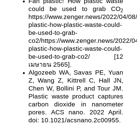
Fan plastic! How plastic waste
could be used to grab CO
2
https://www.zenger.news/2022/04/08/
plastic-how-plastic-waste-could-
be-used-to-grab-
co2/https://www.zenger.news/2022/04
plastic-how-plastic-waste-could-
be-used-to-grab-co2/ [12
เมษายน 2565].
Algozeeb WA, Savas PE, Yuan
Z, Wang Z, Kittrell C, Hall JN,
Chen W, Bollini P, and Tour JM.
Plastic waste product captures
carbon dioxide in nanometer
pores. ACS nano. 2022 April.
doi: 10.1021/acsnano.2c00955.