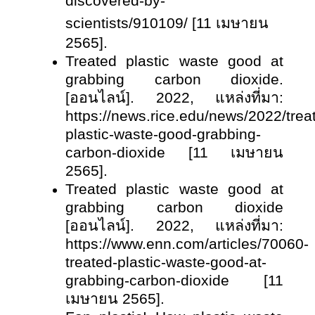
discovered-by-
scientists/910109/ [11 เมษายน
2565].
Treated plastic waste good at
grabbing carbon dioxide.
[ออนไลน์]. 2022, แหล่งที่มา:
https://news.rice.edu/news/2022/trea
plastic-waste-good-grabbing-
carbon-dioxide [11 เมษายน
2565].
Treated plastic waste good at
grabbing carbon dioxide
[ออนไลน์]. 2022, แหล่งที่มา:
https://www.enn.com/articles/70060-
treated-plastic-waste-good-at-
grabbing-carbon-dioxide [11
เมษายน 2565].