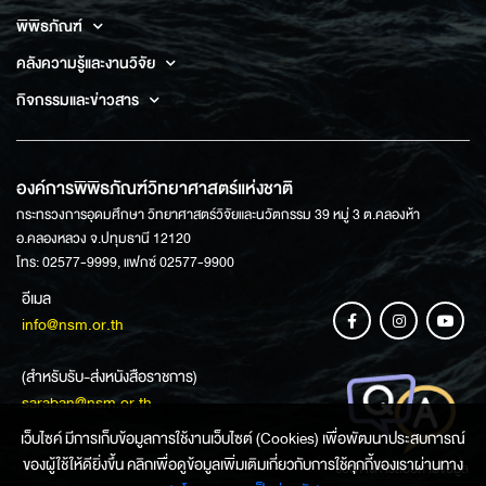
พิพิธภัณฑ์
คลังความรู้และงานวิจัย
กิจกรรมและข่าวสาร
องค์การพิพิธภัณฑ์วิทยาศาสตร์แห่งชาติ
กระทรวงการอุดมศึกษา วิทยาศาสตร์วิจัยและนวัตกรรม 39 หมู่ 3 ต.คลองห้า
อ.คลองหลวง จ.ปทุมธานี 12120
โทร: 02577-9999, แฟกซ์ 02577-9900
อีเมล
info@nsm.or.th
(สำหรับรับ-ส่งหนังสือราชการ)
saraban@nsm.or.th
เว็บไซค์ มีการเก็บข้อมูลการใช้งานเว็บไซต์ (Cookies) เพื่อพัฒนาประสบการณ์
ของผู้ใช้ให้ดียิ่งขึ้น คลิกเพื่อดูข้อมูลเพิ่มเติมเกี่ยวกับการใช้คุกกี้ของเราผ่านทาง
ช่องทางการสอบถามข้อมูล