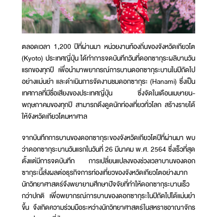
ตลอดเวลา 1,200 ปีที่ผ่านมา หน่วยงานท้องถิ่นของจังหวัดเกียวโต
(Kyoto) ประเทศญี่ปุ่น ได้ทำการจดบันทึกวันที่ดอกซากุระผลิบานวัน
แรกของทุกปี เพื่อนำมาพยากรณ์การบานดอกซากุระบานในปีถัดไป
อย่างแม่นยำ และดำเนินการจัดงานชมดอกซากุระ (Hanami) ซึ่งเป็น
เทศกาลที่มีชื่อเสียงของประเทศญี่ปุ่น ซึ่งจัดในเดือนเมษายน-
พฤษภาคมของทุกปี สามารถดึงดูดนักท่องเที่ยวทั่วโลก สร้างรายได้
ให้จังหวัดเกียวโตมหาศาล
จากบันทึกการบานของดอกซากุระของจังหวัดเกียวโตปีที่ผ่านมา พบ
ว่าดอกซากุระบานวันแรกในวันที่ 26 มีนาคม พ.ศ. 2564 ซึ่งเร็วที่สุด
ตั้งแต่มีการจดบันทึก การเปลี่ยนแปลงของช่วงเวลาบานของดอก
ซากุระนี้ส่งผลต่อธุรกิจการท่องเที่ยวของจังหวัดเกียวโตอย่างมาก
นักวิทยาศาสตร์จึงพยายามศึกษาปัจจัยที่ทำให้ดอกซากุระบานเร็ว
กว่าปกติ เพื่อพยากรณ์การบานของดอกซากุระในปีถัดไปได้แม่นยำ
ขึ้น จึงเกิดความร่วมมือระหว่างนักวิทยาศาสตร์ในสหราชอาณาจักร