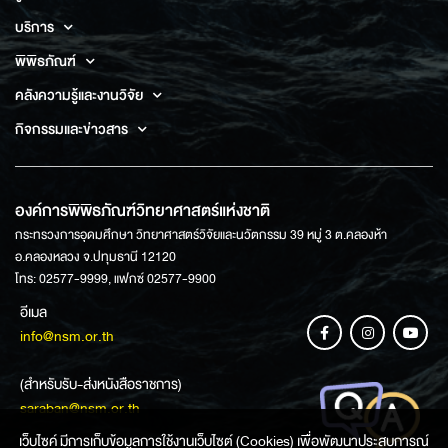
บริการ
พิพิธภัณฑ์
คลังความรู้และงานวิจัย
กิจกรรมและข่าวสาร
องค์การพิพิธภัณฑ์วิทยาศาสตร์แห่งชาติ
กระทรวงการอุดมศึกษา วิทยาศาสตร์วิจัยและนวัตกรรม 39 หมู่ 3 ต.คลองห้า
อ.คลองหลวง จ.ปทุมธานี 12120
โทร: 02577-9999, แฟกซ์ 02577-9900
อีเมล
info@nsm.or.th
(สำหรับรับ-ส่งหนังสือราชการ)
saraban@nsm.or.th
เว็บไซค์ มีการเก็บข้อมูลการใช้งานเว็บไซต์ (Cookies) เพื่อพัฒนาประสบการณ์