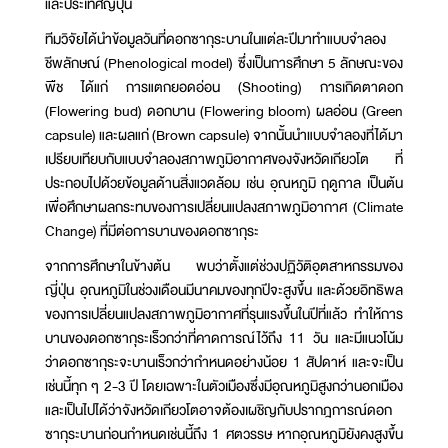
และประเทศญี่ปุ่น
ทีมวิจัยได้นำข้อมูลวันที่ดอกซากุระบานในแต่ละปีมาทำแบบจำลอง
ชีพลักษณ์ (Phenological model) ซึ่งเป็นการศึกษา 5 ลักษณะของ
พืช ได้แก่ การแตกยอดอ่อน (Shooting) การเกิดตาดอก
(Flowering bud) ดอกบาน (Flowering bloom) ผลอ่อน (Green
capsule) และผลแก่ (Brown capsule) จากนั้นนำแบบจำลองที่ได้มา
เปรียบเทียบกับแบบจำลองสภาพภูมิอากาศของจังหวัดเกียวโต ที่
ประกอบไปด้วยข้อมูลด้านสิ่งแวดล้อม เช่น อุณหภูมิ ฤดูกาล เป็นต้น
เพื่อศึกษาผลกระทบของการเปลี่ยนแปลงสภาพภูมิอากาศ (Climate
Change) ที่มีต่อการบานของดอกซากุระ
จากการศึกษาในข้างต้น พบว่าตั้งแต่ช่วงปฏิวัติอุตสาหกรรมของ
ญี่ปุ่น อุณหภูมิในช่วงเดือนมีนาคมของทุกปีจะสูงขึ้น และด้วยอิทธิพล
ของการเปลี่ยนแปลงสภาพภูมิอากาศที่รุนแรงขึ้นในปีที่แล้ว ทำให้การ
บานของดอกซากุระเร็วกว่าที่คาดการณ์ไว้ถึง 11 วัน และมีแนวโน้ม
ว่าดอกซากุระจะบานเร็วกว่ากำหนดอย่างน้อย 1 สัปดาห์ และจะเป็น
เช่นนี้ทุก ๆ 2-3 ปี โดยเฉพาะในตัวเมืองซึ่งมีอุณหภูมิสูงกว่านอกเมือง
และเป็นไปได้ว่าจังหวัดเกียวโตอาจต้องเผชิญกับปรากฎการณ์ดอก
ซากุระบานก่อนกำหนดเช่นนี้ถึง 1 ศตวรรษ หากอุณหภูมิยังคงสูงขึ้น