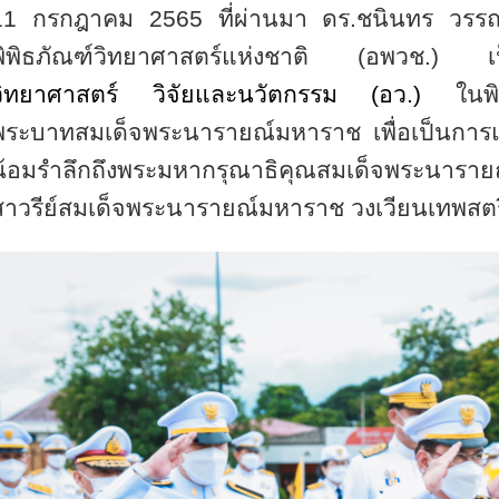
11 กรกฎาคม 2565 ที่ผ่านมา ดร.ชนินทร วรรณว
พิพิธภัณฑ์วิทยาศาสตร์แห่งชาติ (อพวช.) เป
วิทยาศาสตร์ วิจัยและนวัตกรรม (อว.)
ในพ
พระบาทสมเด็จพระนารายณ์มหาราช เพื่อเป็นการ
น้อมรำลึกถึงพระมหากรุณาธิคุณสมเด็จพระนา
สาวรีย์สมเด็จพระนารายณ์มหาราช วงเวียนเทพสตรี 