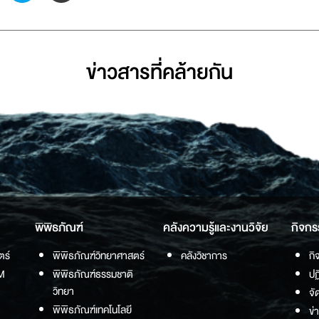
ข่าวสารที่่คล้ายกัน
พิพิธภัณฑ์
คลังความรู้และงานวิจัย
กิจกร
ตร์
พิพิธภัณฑ์วิทยาศาสตร์
คลังวิชาการ
กิ
M
พิพิธภัณฑ์ธรรมชาติ
ปฏ
วิทยา
จั
พิพิธภัณฑ์เทคโนโลยี
ข่