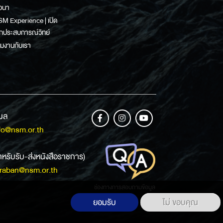
วนา
M Experience | เปิด
กประสบการณ์วิทย์
วมงานกับเรา
เมล
fo@nsm.or.th
ำหรับรับ-ส่งหนังสือราชการ)
raban@nsm.or.th
ช่องทางการสอบถามข้อมูล
ยอมรับ
ไม่ ขอบคุณ