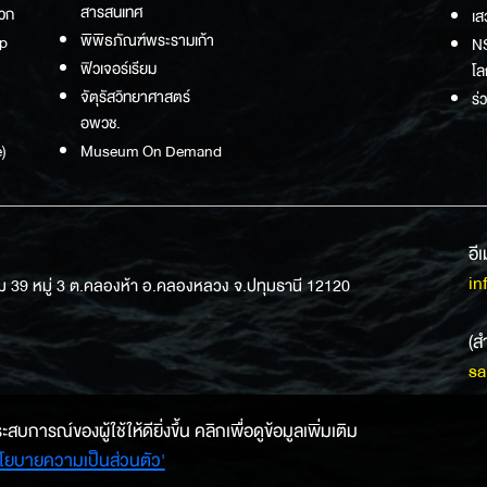
สารสนเทศ
วก
เส
พิพิธภัณฑ์พระรามเก้า
p
NS
ฟิวเจอร์เรียม
โล
จัตุรัสวิทยาศาสตร์
ร่
อพวช.
)
Museum On Demand
อี
in
ม 39 หมู่ 3 ต.คลองห้า อ.คลองหลวง จ.ปทุมธานี 12120
(ส
sa
การณ์ของผู้ใช้ให้ดียิ่งขึ้น คลิกเพื่อดูข้อมูลเพิ่มเติม
โยบายความเป็นส่วนตัว'