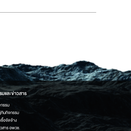
รมและข่าวสาร
จกรรม
ิทินกิจกรรม
ดซื้อจัดจ้าง
าวสาร อพวช.