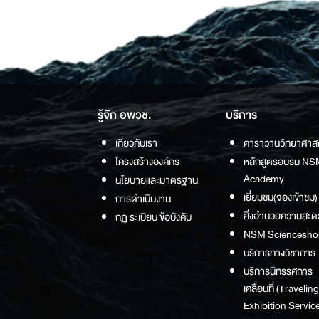
รู้จัก อพวช.
บริการ
เกี่ยวกับเรา
คาราวานวิทยาศาส
โครงสร้างองค์กร
หลักสูตรอบรม NS
Academy
นโยบายและมาตรฐาน
เยี่ยมชม(จองเข้าชม)
การดำเนินงาน
สิ่งอำนวยความสะด
กฏ ระเบียบ ข้อบังคับ
NSM Sciencesho
บริการทางวิชาการ
บริการนิทรรศการ
เคลื่อนที่ (Traveling
Exhibition Service