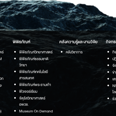
พิพิธภัณฑ์
คลังความรู้และงานวิจัย
กิจกร
ตร์
พิพิธภัณฑ์วิทยาศาสตร์
คลังวิชาการ
กิ
M
พิพิธภัณฑ์ธรรมชาติ
ปฏ
วิทยา
จั
พิพิธภัณฑ์เทคโนโลยี
ข่
สารสนเทศ
วก
เส
พิพิธภัณฑ์พระรามเก้า
p
NS
ฟิวเจอร์เรียม
โล
จัตุรัสวิทยาศาสตร์
ร่
อพวช.
)
Museum On Demand