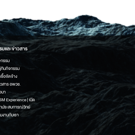
รมและข่าวสาร
จกรรม
ิทินกิจกรรม
ดซื้อจัดจ้าง
าวสาร อพวช.
วนา
M Experience | เปิด
กประสบการณ์วิทย์
วมงานกับเรา