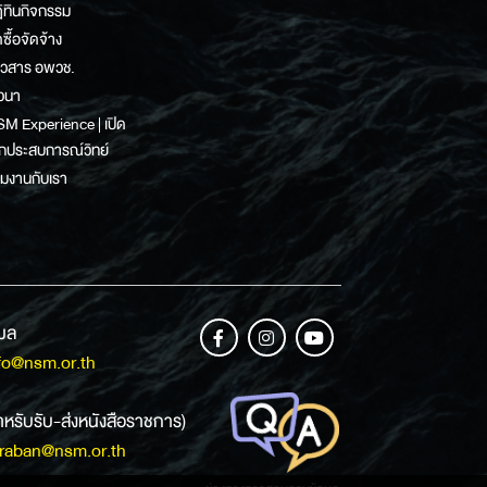
ิทินกิจกรรม
ดซื้อจัดจ้าง
าวสาร อพวช.
วนา
M Experience | เปิด
กประสบการณ์วิทย์
วมงานกับเรา
เมล
fo@nsm.or.th
ำหรับรับ-ส่งหนังสือราชการ)
raban@nsm.or.th