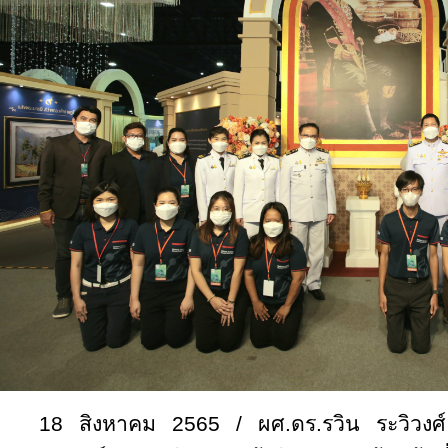
18 สิงหาคม 2565 / ผศ.ดร.รวิน ระวิวงศ์ 