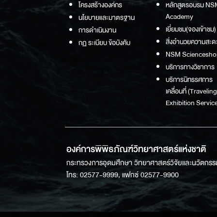
โครงสร้างองค์กร
หลักสูตรอบรม NS
Academy
นโยบายและมาตรฐาน
เยี่ยมชม(จองเข้าชม)
การดำเนินงาน
สิ่งอำนวยความสะด
กฏ ระเบียบ ข้อบังคับ
NSM Sciencesho
บริการทางวิชาการ
บริการนิทรรศการ
เคลื่อนที่ (Traveling
Exhibition Service
องค์การพิพิธภัณฑ์วิทยาศาสตร์แห่งชาติ
กระทรวงการอุดมศึกษา วิทยาศาสตร์วิจัยและนวัตกรร
โทร: 02577-9999, แฟกซ์ 02577-9900