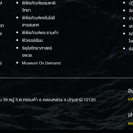
M
พิพิธภัณฑ์ธรรมชาติ
ปฏ
วิทยา
จั
พิพิธภัณฑ์เทคโนโลยี
ข่
สารสนเทศ
วก
เส
พิพิธภัณฑ์พระรามเก้า
p
NS
ฟิวเจอร์เรียม
โล
จัตุรัสวิทยาศาสตร์
ร่
อพวช.
)
Museum On Demand
อี
in
ม 39 หมู่ 3 ต.คลองห้า อ.คลองหลวง จ.ปทุมธานี 12120
(ส
sa