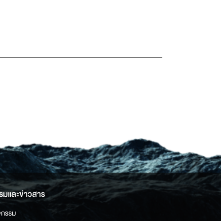
รมและข่าวสาร
จกรรม