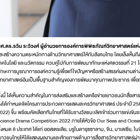
ศ.ดร.รวิน ระวิวงศ์ ผู้อำนวยการองค์การพิพิธภัณฑ์วิทยาศาสตร์แห่
ละสร้างความตระหนักทางด้านวิทยาศาสตร์ให้กับสังคมไทย โดยเล็งเห็น
ทคโนโลยี และนวัตกรรม ควบคู่ไปกับการพัฒนาทักษะแห่งศตวรรษที่ 21 โ
ักษะการบูรณาการองค์ความรู้เพื่อแก้ไขปัญหาหรือสร้างสรรค์ผลงานต่าง ๆ 
ิทยาศาสตร์อันเป็นพื้นฐานสำคัญของการพัฒนาคุณภาพประชากร เพื่อ
ั้งนี้ ได้เห็นความสำคัญในการส่งเสริมและสร้างเครือข่ายเยาวชนนักสื่อ
ึงได้กำหนดจัดโครงการประกวดการแสดงละครวิทยาศาสตร์ ประจำปี 25
022) ขึ้น พร้อมคัดเลือกทีมไทยที่ได้รับรางวัลชนะเลิศเข้าร่วมการแข่งข
cience Drama Competition 2022 ภายใต้หัวข้อ Our Seas and Oceans f
ั้งหมด 8 ประเทศ ได้แก่ ออสเตรเลีย, บรูไนดารุซซาลาม, จีน, มาเลเซีย, ไนจีเร
ยาวชนไทยให้ได้แสดงผลงานและศักยภาพด้านการสื่อสารวิทยาศาสตร์ผ่