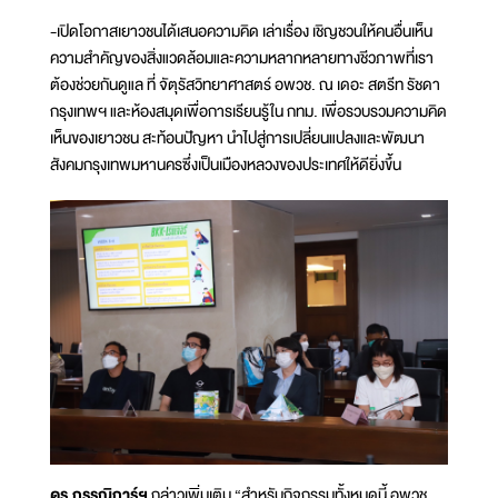
-เปิดโอกาสเยาวชนได้เสนอความคิด เล่าเรื่อง เชิญชวนให้คนอื่นเห็น
ความสำคัญของสิ่งแวดล้อมและความหลากหลายทางชีวภาพที่เรา
ต้องช่วยกันดูแล ที่ จัตุรัสวิทยาศาสตร์ อพวช. ณ เดอะ สตรีท รัชดา
กรุงเทพฯ และห้องสมุดเพื่อการเรียนรู้ใน กทม. เพื่อรวบรวมความคิด
เห็นของเยาวชน สะท้อนปัญหา นำไปสู่การเปลี่ยนแปลงและพัฒนา
สังคมกรุงเทพมหานครซึ่งเป็นเมืองหลวงของประเทศให้ดียิ่งขึ้น
ดร.กรรณิการ์ฯ
กล่าวเพิ่มเติม “สำหรับกิจกรรมทั้งหมดนี้ อพวช.