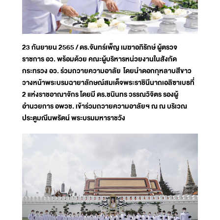
23 กันยายน 2565 / ดร.จันทร์เพ็ญ เมฆาอภิรักษ์ ผู้ตรวจ
ราชการ อว. พร้อมด้วย คณะผู้บริหารหน่วยงานในสังกัด
กระทรวง อว. ร่วมถวายความอาลัย โดยนำดอกกุหลาบสีขาว
วางหน้าพระบรมฉายาลักษณ์สมเด็จพระราชินีนาถเอลิซาเบธที่
2 แห่งราชอาณาจักร โดยมี ดร.ชนินทร วรรณวิจิตร รองผู้
อำนวยการ อพวช. เข้าร่วมถวายความอาลัยฯ ณ ณ บริเวณ
ประตูมณีนพรัตน์ พระบรมมหาราชวัง