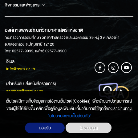
กิจกรรมและข่าวสาร
องค์การพิพิธภัณฑ์วิทยาศาสตร์แห่งชาติ
กระทรวงการอุดมศึกษา วิทยาศาสตร์วิจัยและนวัตกรรม 39 หมู่ 3 ต.คลองห้า
อ.คลองหลวง จ.ปทุมธานี 12120
โทร: 02577-9999, แฟกซ์ 02577-9900
อีเมล
info@nsm.or.th
(สำหรับรับ-ส่งหนังสือราชการ)
saraban@nsm.or.th
เว็บไซค์ มีการเก็บข้อมูลการใช้งานเว็บไซต์ (Cookies) เพื่อพัฒนาประสบการณ์
ของผู้ใช้ให้ดียิ่งขึ้น คลิกเพื่อดูข้อมูลเพิ่มเติมเกี่ยวกับการใช้คุกกี้ของเราผ่านทาง
ช่องทางการสอบถามข้อมูล
‘นโยบายความเป็นส่วนตัว'
ยอมรับ
ไม่ ขอบคุณ