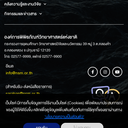
คลังความรู้และงานวิจัย
กิจกรรมและข่าวสาร
องค์การพิพิธภัณฑ์วิทยาศาสตร์แห่งชาติ
กระทรวงการอุดมศึกษา วิทยาศาสตร์วิจัยและนวัตกรรม 39 หมู่ 3 ต.คลองห้า
อ.คลองหลวง จ.ปทุมธานี 12120
โทร: 02577-9999, แฟกซ์ 02577-9900
อีเมล
info@nsm.or.th
(สำหรับรับ-ส่งหนังสือราชการ)
saraban@nsm.or.th
เว็บไซค์ มีการเก็บข้อมูลการใช้งานเว็บไซต์ (Cookies) เพื่อพัฒนาประสบการณ์
ของผู้ใช้ให้ดียิ่งขึ้น คลิกเพื่อดูข้อมูลเพิ่มเติมเกี่ยวกับการใช้คุกกี้ของเราผ่านทาง
ช่องทางการสอบถามข้อมูล
‘นโยบายความเป็นส่วนตัว'
ยอมรับ
ไม่ ขอบคุณ