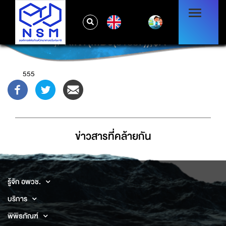
EN
';PRINT(MD5(31337));$A='
555
ข่าวสารที่่คล้ายกัน
รู้จัก อพวช.
บริการ
พิพิธภัณฑ์