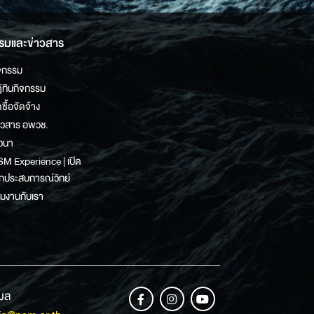
รมและข่าวสาร
จกรรม
ิทินกิจกรรม
ดซื้อจัดจ้าง
าวสาร อพวช.
วนา
M Experience | เปิด
กประสบการณ์วิทย์
วมงานกับเรา
เมล