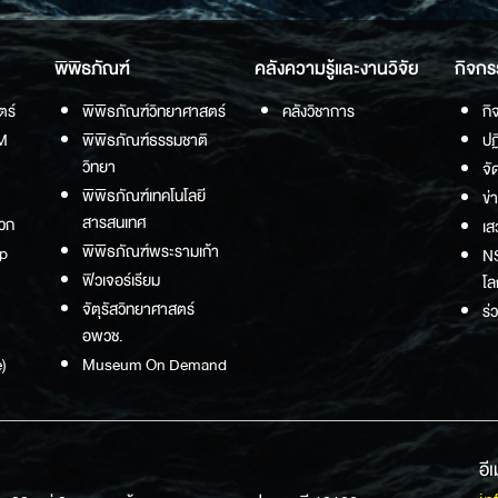
พิพิธภัณฑ์
คลังความรู้และงานวิจัย
กิจกร
ตร์
พิพิธภัณฑ์วิทยาศาสตร์
คลังวิชาการ
กิ
M
พิพิธภัณฑ์ธรรมชาติ
ปฏ
วิทยา
จั
พิพิธภัณฑ์เทคโนโลยี
ข่
สารสนเทศ
วก
เส
พิพิธภัณฑ์พระรามเก้า
p
NS
ฟิวเจอร์เรียม
โล
จัตุรัสวิทยาศาสตร์
ร่
อพวช.
)
Museum On Demand
อี