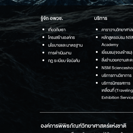
รู้จัก อพวช.
บริการ
เกี่ยวกับเรา
คาราวานวิทยาศาส
โครงสร้างองค์กร
หลักสูตรอบรม NS
Academy
นโยบายและมาตรฐาน
เยี่ยมชม(จองเข้าชม)
การดำเนินงาน
สิ่งอำนวยความสะด
กฏ ระเบียบ ข้อบังคับ
NSM Sciencesho
บริการทางวิชาการ
บริการนิทรรศการ
เคลื่อนที่ (Traveling
Exhibition Service
องค์การพิพิธภัณฑ์วิทยาศาสตร์แห่งชาติ